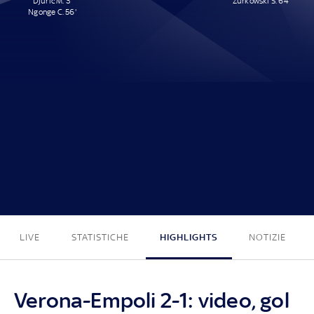
Djuric M. 3'
Zurkowski S. 64'
Ngonge C. 56'
2 - 1
LIVE
STATISTICHE
HIGHLIGHTS
NOTIZIE
Verona-Empoli 2-1: video, gol