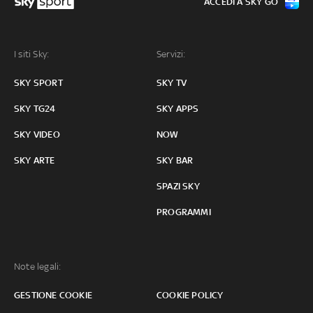
ACCEDI A SKY GO
I siti Sky:
Servizi:
SKY SPORT
SKY TV
SKY TG24
SKY APPS
SKY VIDEO
NOW
SKY ARTE
SKY BAR
SPAZI SKY
PROGRAMMI
Note legali:
GESTIONE COOKIE
COOKIE POLICY