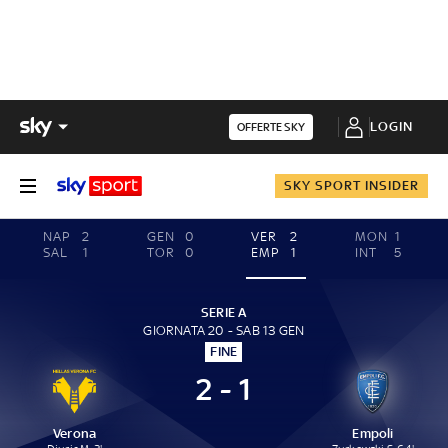
LOGIN
OFFERTE SKY
SKY SPORT INSIDER
NAP
2
GEN
0
VER
2
MON
1
SAL
1
TOR
0
EMP
1
INT
5
SERIE A
GIORNATA 20 - SAB 13 GEN
FINE
2 - 1
Verona
Empoli