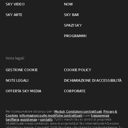
SKY VIDEO
NOW
SKY ARTE
SKY BAR
SPAZI SKY
PROGRAMMI
Note legali:
GESTIONE COOKIE
COOKIE POLICY
NOTE LEGALI
DICHIARAZIONE DI ACCESSIBILITÀ
OFFERTA SKY MEDIA
CORPORATE
Per il consumatore clicca qui per i
Moduli, Condizioni contrattuali
,
Privacy &
Cookies
,
informazioni sulle modifiche contrattuali
o per
trasparenza
tariffaria
,
assistenza
e
contatti
. Tutti i marchi Sky e i diritti di proprietà
intellettuale in essi contenuti, sono di proprietà di Sky international AG e sono
utilizzati su licenza. Copyright 2026 Sky Italia - Sky Italia Srl Via Monte Penice, 7 -