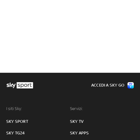
ACCEDI A SKY GO
I siti Sky:
Servizi:
SKY SPORT
SKY TV
SKY TG24
SKY APPS