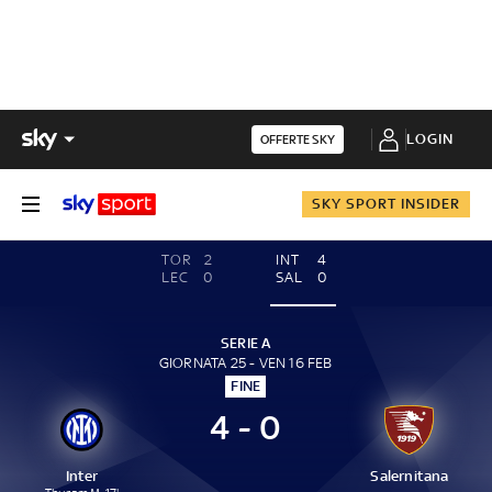
LOGIN
OFFERTE SKY
SKY SPORT INSIDER
TOR
2
INT
4
LEC
0
SAL
0
SERIE A
GIORNATA 25 - VEN 16 FEB
FINE
4 - 0
Inter
Salernitana