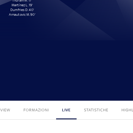
Thuram M. 17'
Martínez L. 19'
Dumfries D. 40'
Arnautovic M. 90'
4 - 0
EVIEW
FORMAZIONI
LIVE
STATISTICHE
HIGH