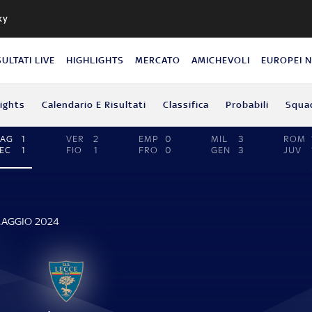
ky
SULTATI LIVE
HIGHLIGHTS
MERCATO
AMICHEVOLI
EUROPEI 
lights
Calendario E Risultati
Classifica
Probabili
Squa
CAG
1
VER
2
EMP
0
MIL
3
ROM
EC
1
FIO
1
FRO
0
GEN
3
JUV
MAGGIO 2024