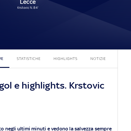
Lecce
Krstovic N. 84'
1 - 1
VE
STATISTICHE
HIGHLIGHTS
NOTIZIE
 gol e highlights. Krstovic
o negli ultimi minuti e vedono la salvezza sempre