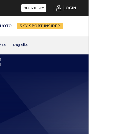
LOGIN
OFFERTE SKY
NUOTO
SKY SPORT INSIDER
dre
Pagelle
1
1