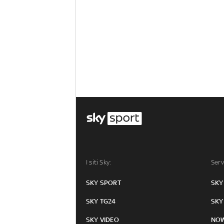
I siti Sky:
Serv
SKY SPORT
SKY
SKY TG24
SKY
SKY VIDEO
NO