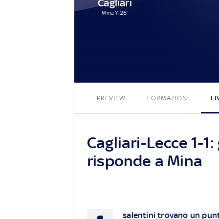
Cagliari
Mina Y. 26'
PREVIEW
FORMAZIONI
LI
Cagliari-Lecce 1-1:
risponde a Mina
salentini trovano un punt