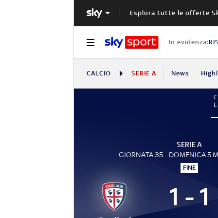
Esplora tutte le offerte S
In evidenza:
RI
CALCIO
SERIE A
News
High
L
SERIE A
GIORNATA 35 - DOMENICA 5 
FINE
1 - 1