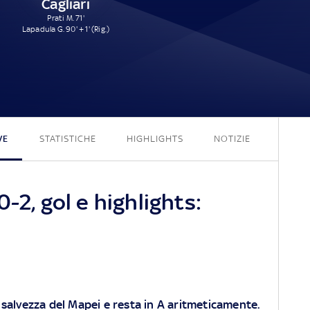
Cagliari
Prati M. 71'
Lapadula G. 90' + 1' (Rig.)
0 - 2
VE
STATISTICHE
HIGHLIGHTS
NOTIZIE
-2, gol e highlights:
o salvezza del Mapei e resta in A aritmeticamente.