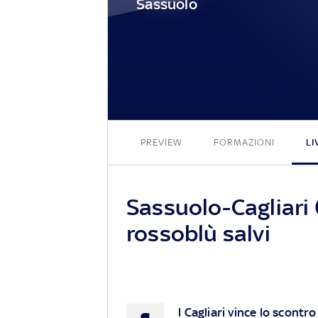
Sassuolo
PREVIEW
FORMAZIONI
LI
Sassuolo-Cagliari 0
rossoblù salvi
l Cagliari vince lo scontr