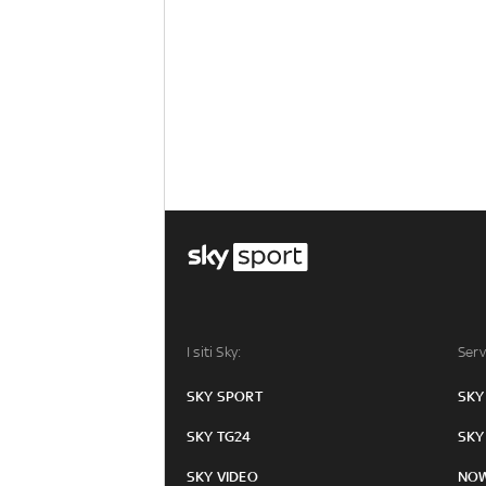
I siti Sky:
Serv
SKY SPORT
SKY
SKY TG24
SKY
SKY VIDEO
NO