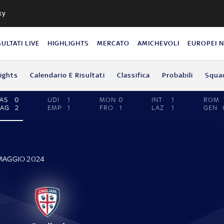
ky
SULTATI LIVE
HIGHLIGHTS
MERCATO
AMICHEVOLI
EUROPEI 
lights
Calendario E Risultati
Classifica
Probabili
Squa
AS
0
UDI
1
MON
0
INT
1
ROM
CAG
2
EMP
1
FRO
1
LAZ
1
GEN
 MAGGIO 2024