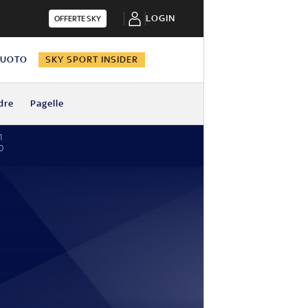
LOGIN
OFFERTE SKY
NUOTO
SKY SPORT INSIDER
dre
Pagelle
1
0