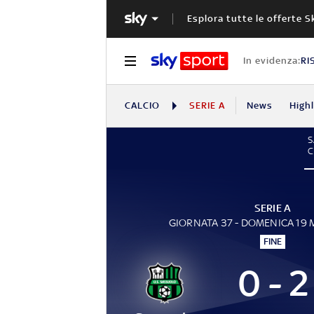
Esplora tutte le offerte S
In evidenza:
RI
CALCIO
SERIE A
News
High
S
SERIE A
GIORNATA 37 - DOMENICA 19
FINE
0 - 2