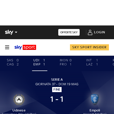
LOGIN
OFFERTE SKY
SKY SPORT INSIDER
SAS
0
UDI
1
MON
0
INT
1
CAG
2
EMP
1
FRO
1
LAZ
1
SERIE A
GIORNATA 37 - DOM 19 MAG
FINE
1 - 1
Udinese
Empoli