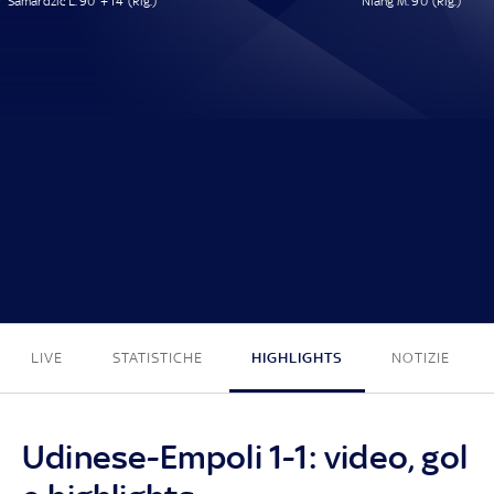
Samardzic L. 90' + 14' (Rig.)
Niang M. 90' (Rig.)
1 - 1
LIVE
STATISTICHE
HIGHLIGHTS
NOTIZIE
Udinese-Empoli 1-1: video, gol