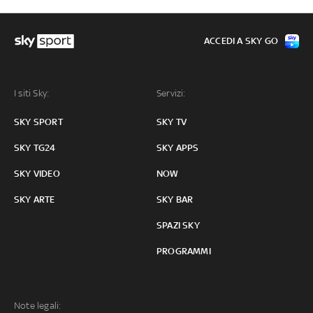
ACCEDI A SKY GO
I siti Sky:
Servizi:
SKY SPORT
SKY TV
SKY TG24
SKY APPS
SKY VIDEO
NOW
SKY ARTE
SKY BAR
SPAZI SKY
PROGRAMMI
Note legali: