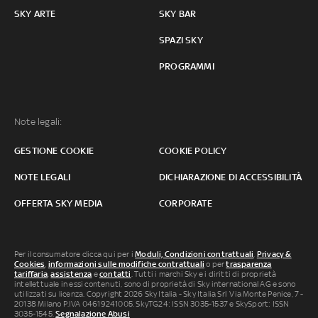
SKY ARTE
SKY BAR
SPAZI SKY
PROGRAMMI
Note legali:
GESTIONE COOKIE
COOKIE POLICY
NOTE LEGALI
DICHIARAZIONE DI ACCESSIBILITÀ
OFFERTA SKY MEDIA
CORPORATE
Per il consumatore clicca qui per i
Moduli, Condizioni contrattuali
,
Privacy &
Cookies
,
informazioni sulle modifiche contrattuali
o per
trasparenza
tariffaria
,
assistenza
e
contatti
. Tutti i marchi Sky e i diritti di proprietà
intellettuale in essi contenuti, sono di proprietà di Sky international AG e sono
utilizzati su licenza. Copyright 2026 Sky Italia - Sky Italia Srl Via Monte Penice, 7 -
20138 Milano P.IVA 04619241005. SkyTG24: ISSN 3035-1537 e SkySport: ISSN
3035-1545.
Segnalazione Abusi