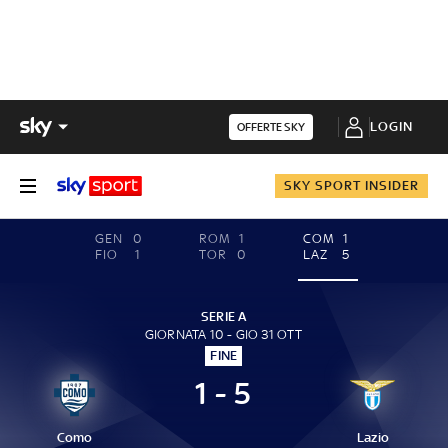
LOGIN
OFFERTE SKY
SKY SPORT INSIDER
GEN
0
ROM
1
COM
1
FIO
1
TOR
0
LAZ
5
SERIE A
GIORNATA 10 - GIO 31 OTT
FINE
1 - 5
Como
Lazio