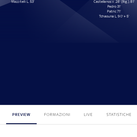
Mazzitelli L. 53'
Castellanos V. 28' (Rig.), 81'
Pedro 31'
Patric 71'
Tchaouna L. 90' + 5'
1 - 5
PREVIEW
FORMAZIONI
LIVE
STATISTICHE