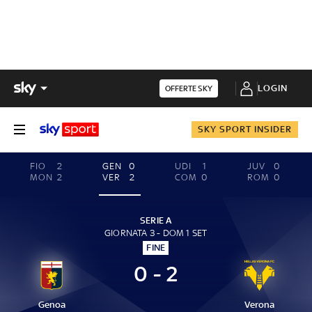
LOGIN
OFFERTE SKY
SKY SPORT INSIDER
FIO
2
GEN
0
UDI
1
JUV
0
MON
2
VER
2
COM
0
ROM
0
SERIE A
GIORNATA 3 - DOM 1 SET
FINE
0 - 2
Genoa
Verona