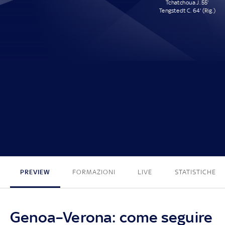
Tchatchoua J. 55'
Tengstedt C. 64' (Rig.)
0 - 2
PREVIEW
FORMAZIONI
LIVE
STATISTICHE
Genoa–Verona: come seguire