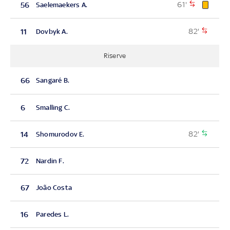
61'
56
Saelemaekers A.
82'
11
Dovbyk A.
Riserve
66
Sangaré B.
6
Smalling C.
82'
14
Shomurodov E.
72
Nardin F.
67
João Costa
16
Paredes L.