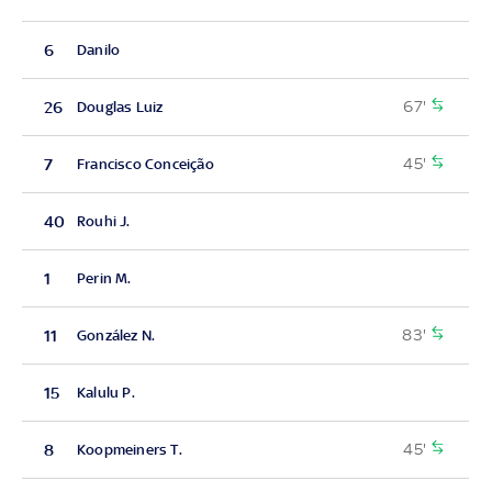
6
Danilo
67'
26
Douglas Luiz
45'
7
Francisco Conceição
40
Rouhi J.
1
Perin M.
83'
11
González N.
15
Kalulu P.
45'
8
Koopmeiners T.