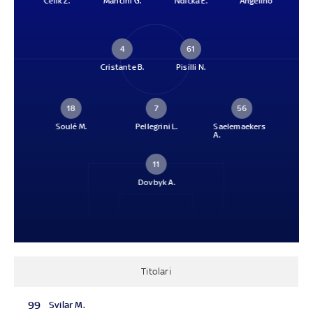
Celik Z.
Mancini G.
Ndicka E.
Angeliño
4
61
Cristante B.
Pisilli N.
18
7
56
Soulé M.
Pellegrini L.
Saelemaekers
A.
11
Dovbyk A.
Titolari
99
Svilar M.