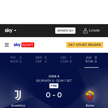
LOGIN
OFFERTE SKY
SKY SPORT INSIDER
FIO
2
GEN
0
UDI
1
JUV
0
MON
2
VER
2
COM
0
ROM
0
SERIE A
GIORNATA 3 - DOM 1 SET
FINE
0 - 0
Juventus
Roma