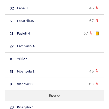
45'
32
Cabal J.
67'
5
Locatelli M.
67'
21
Fagioli N.
27
Cambiaso A.
10
Yildiz K.
45'
51
Mbangula S.
83'
9
Vlahovic D.
Riserve
23
Pinsoglio C.