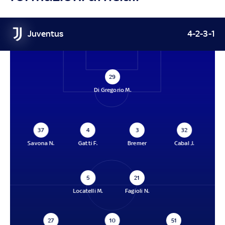
Juventus
4-2-3-1
29
Di Gregorio M.
37
4
3
32
Savona N.
Gatti F.
Bremer
Cabal J.
5
21
Locatelli M.
Fagioli N.
27
10
51