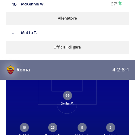
67'
16
McKennie W.
Allenatore
-
Motta T.
Ufficiali di gara
Roma
4-2-3-1
99
Svilar M.
19
23
5
3