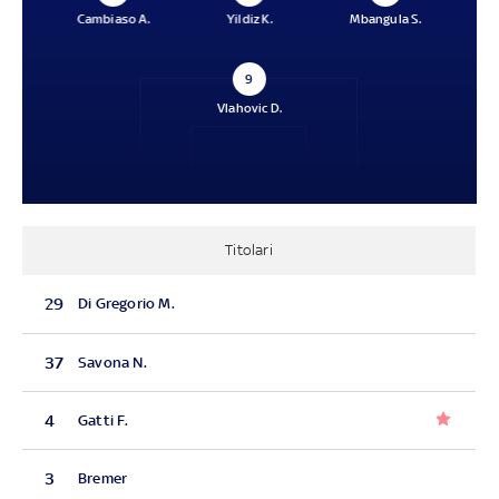
Cambiaso A.
Yildiz K.
Mbangula S.
9
Vlahovic D.
Titolari
29
Di Gregorio M.
37
Savona N.
4
Gatti F.
3
Bremer