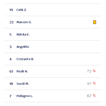
19
Celik Z.
23
Mancini G.
5
Ndicka E.
3
Angeliño
4
Cristante B.
72'
61
Pisilli N.
61'
18
Soulé M.
82'
7
Pellegrini L.