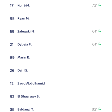
72'
17
Koné M.
98
Ryan M.
61'
59
Zalewski N.
61'
21
Dybala P.
89
Marin R.
26
Dahl S.
12
Saud Abdulhamid
92
El Shaarawy S.
82'
35
Baldanzi T.