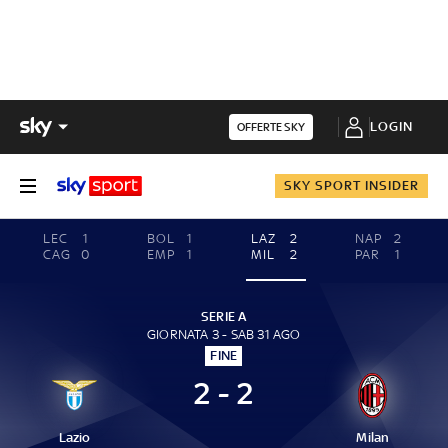
LOGIN
OFFERTE SKY
SKY SPORT INSIDER
LEC
1
BOL
1
LAZ
2
NAP
2
CAG
0
EMP
1
MIL
2
PAR
1
SERIE A
GIORNATA 3 - SAB 31 AGO
FINE
2 - 2
Lazio
Milan