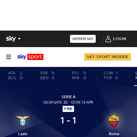
LOGIN
OFFERTE SKY
SKY SPORT INSIDER
ATA
2
VER
0
FIO
0
COM
1
BOL
0
GEN
0
PAR
0
TOR
0
SERIE A
GIORNATA 32 - DOM 13 APR
FINE
1 - 1
Lazio
Roma