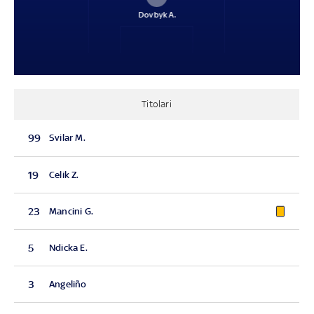
Dovbyk A.
Titolari
99
Svilar M.
19
Celik Z.
23
Mancini G.
5
Ndicka E.
3
Angeliño