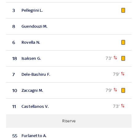
3
Pellegrini L.
8
Guendouzi M.
6
Rovella N.
73'
18
Isaksen G.
79'
7
Dele-Bashiru F.
79'
10
Zaccagni M.
73'
11
Castellanos V.
Riserve
55
Furlanetto A.