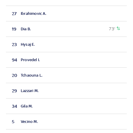
27
Ibrahimovic A.
73'
19
Dia B.
23
Hysaj E.
94
Provedel I.
20
Tchaouna L.
29
Lazzari M.
34
Gila M.
5
Vecino M.