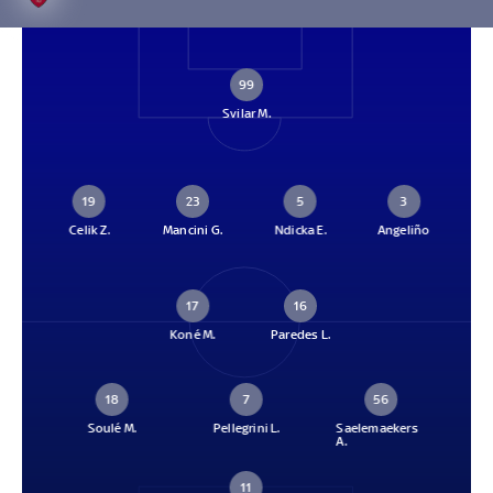
99
Svilar M.
19
23
5
3
Celik Z.
Mancini G.
Ndicka E.
Angeliño
17
16
Koné M.
Paredes L.
18
7
56
Soulé M.
Pellegrini L.
Saelemaekers
A.
11