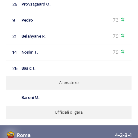
25
Provstgaard O.
73'
9
Pedro
79'
21
Belahyane R.
79'
14
Noslin T.
26
Basic T.
Allenatore
-
Baroni M.
Ufficiali di gara
Roma
4-2-3-1