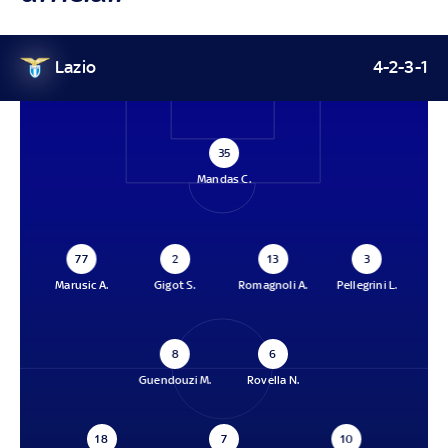
Lazio
4-2-3-1
35
Mandas C.
77
2
13
3
Marusic A.
Gigot S.
Romagnoli A.
Pellegrini L.
8
6
Guendouzi M.
Rovella N.
18
7
10