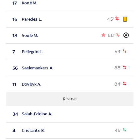
17
Koné M.
45'
16
Paredes L.
88'
18
Soulé M.
59'
7
Pellegrini L.
88'
56
Saelemaekers A.
84'
11
Dovbyk A.
Riserve
34
Salah-Eddine A.
45'
4
Cristante B.