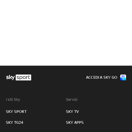
ACCEDI A SKY GO
I siti Sky:
Servizi:
SKY SPORT
SKY TV
SKY TG24
SKY APPS