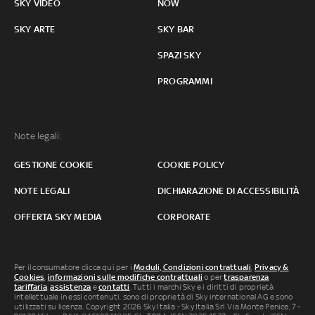
SKY VIDEO
NOW
SKY ARTE
SKY BAR
SPAZI SKY
PROGRAMMI
Note legali:
GESTIONE COOKIE
COOKIE POLICY
NOTE LEGALI
DICHIARAZIONE DI ACCESSIBILITÀ
OFFERTA SKY MEDIA
CORPORATE
Per il consumatore clicca qui per i
Moduli, Condizioni contrattuali
,
Privacy &
Cookies
,
informazioni sulle modifiche contrattuali
o per
trasparenza
tariffaria
,
assistenza
e
contatti
. Tutti i marchi Sky e i diritti di proprietà
intellettuale in essi contenuti, sono di proprietà di Sky international AG e sono
utilizzati su licenza. Copyright 2026 Sky Italia - Sky Italia Srl Via Monte Penice, 7 -