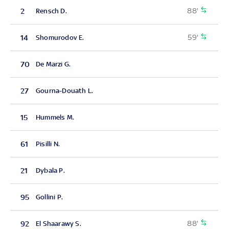
88'
2
Rensch D.
59'
14
Shomurodov E.
70
De Marzi G.
27
Gourna-Douath L.
15
Hummels M.
61
Pisilli N.
21
Dybala P.
95
Gollini P.
88'
92
El Shaarawy S.