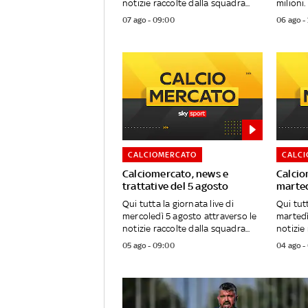
notizie raccolte dalla squadra...
milioni.
07 ago - 09:00
06 ago -
CALCIOMERCATO
CALC
Calciomercato, news e
Calcio
trattative del 5 agosto
marted
Qui tutta la giornata live di
Qui tutt
mercoledì 5 agosto attraverso le
martedì
notizie raccolte dalla squadra...
notizie 
05 ago - 09:00
04 ago -