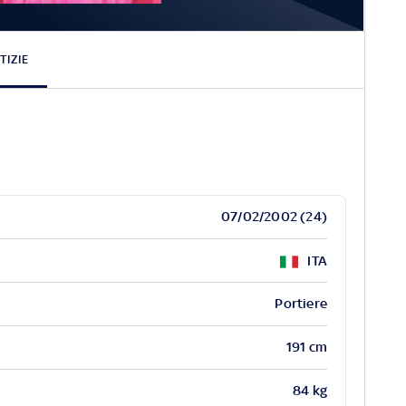
essio
Furlanetto
TIZIE
07/02/2002 (24)
ITA
Portiere
191 cm
84 kg