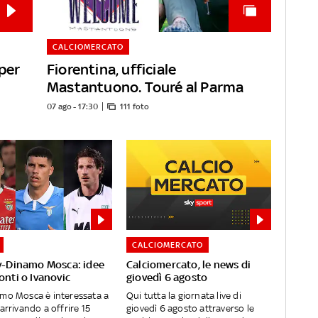
CALCIOMERCATO
 per
Fiorentina, ufficiale
Mastantuono. Touré al Parma
07 ago - 17:30
111 foto
CALCIOMERCATO
v-Dinamo Mosca: idee
Calciomercato, le news di
nti o Ivanovic
giovedì 6 agosto
mo Mosca è interessata a
Qui tutta la giornata live di
 arrivando a offrire 15
giovedì 6 agosto attraverso le