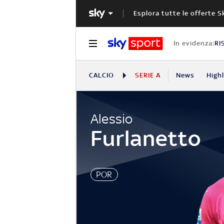
Esplora tutte le offerte S
In evidenza:
RI
CALCIO
SERIE A
News
High
Alessio
Furlanetto
POR