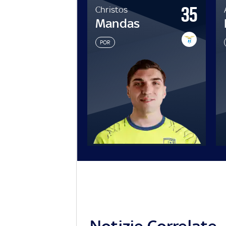
35
Christos
Mandas
POR
Notizie Correlate