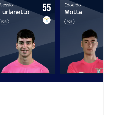
55
4
Alessio
Edoardo
Furlanetto
Motta
POR
POR