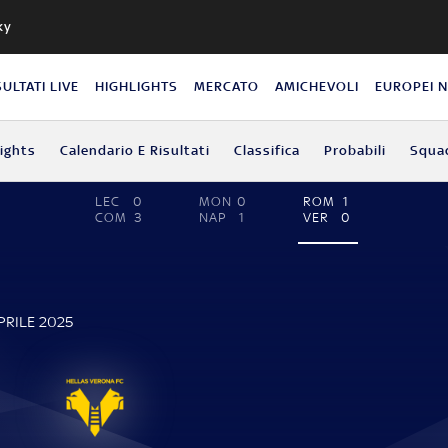
ky
SULTATI LIVE
HIGHLIGHTS
MERCATO
AMICHEVOLI
EUROPEI 
lights
Calendario E Risultati
Classifica
Probabili
Squa
LEC
0
MON
0
ROM
1
COM
3
NAP
1
VER
0
PRILE 2025