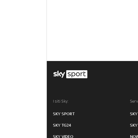
I siti Sky:
Serv
SKY SPORT
SKY
SKY TG24
SKY
SKY VIDEO
NO