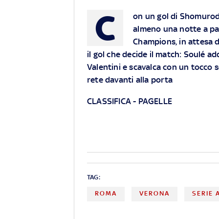
C
on un gol di Shomurod
almeno una notte a pari
Champions, in attesa de
il gol che decide il match: Soulé a
Valentini e scavalca con un tocco
rete davanti alla porta
CLASSIFICA
-
PAGELLE
TAG:
ROMA
VERONA
SERIE 