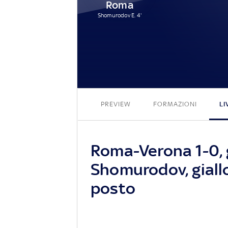
Roma
Shomurodov E. 4'
PREVIEW
FORMAZIONI
LI
Roma-Verona 1-0, g
Shomurodov, giallo
posto