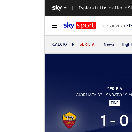
Esplora tutte le offerte S
In evidenza:
RI
CALCIO
SERIE A
News
High
SERIE A
GIORNATA 33 - SABATO 19 A
FINE
1 - 0