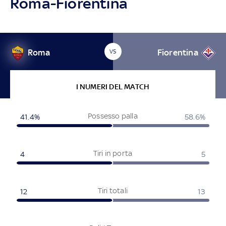
Roma-Fiorentina
Roma
Fiorentina
VS
I NUMERI DEL MATCH
Possesso palla
41.4%
58.6%
Tiri in porta
4
5
Tiri totali
12
13