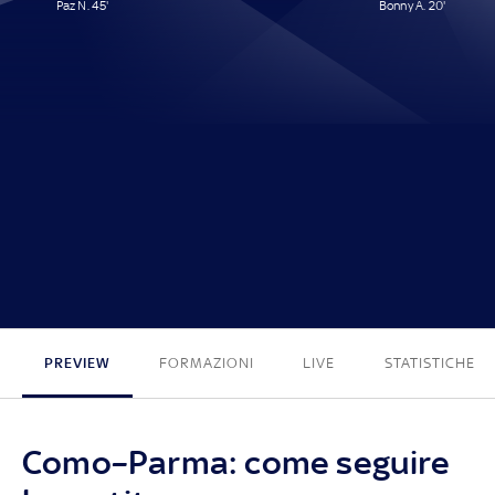
Paz N. 45'
Bonny A. 20'
1 - 1
PREVIEW
FORMAZIONI
LIVE
STATISTICHE
Como–Parma: come seguire