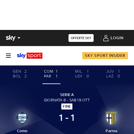
LOGIN
OFFERTE SKY
SKY SPORT INSIDER
GEN
2
COM
1
MIL
1
JUV
1
BOL
2
PAR
1
UDI
0
LAZ
0
SERIE A
GIORNATA 8 - SAB 19 OTT
FINE
1 - 1
Como
Parma