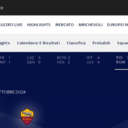
ky
SULTATI LIVE
HIGHLIGHTS
MERCATO
AMICHEVOLI
EUROPEI 
lights
Calendario E Risultati
Classifica
Probabili
Squa
AR
1
LAZ
3
MON
2
INT
4
FIO
EMP
1
GEN
0
VEN
2
JUV
4
ROM
OTTOBRE 2024