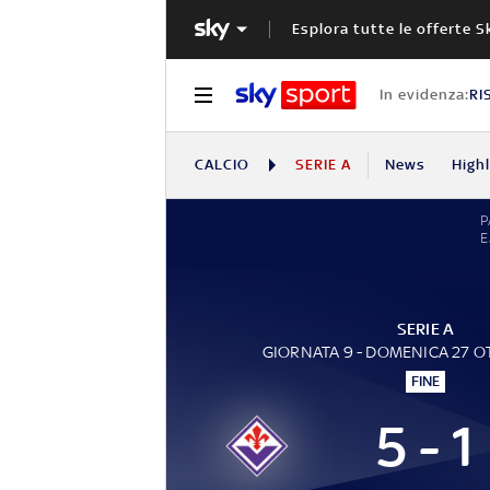
Esplora tutte le offerte S
In evidenza:
RI
CALCIO
SERIE A
News
High
P
SERIE A
GIORNATA 9 - DOMENICA 27 
FINE
5 - 1