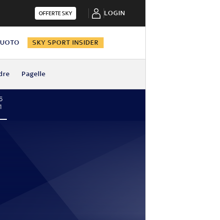
LOGIN
OFFERTE SKY
NUOTO
SKY SPORT INSIDER
dre
Pagelle
5
1