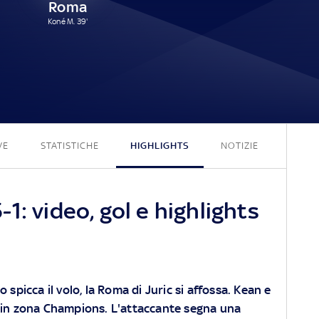
Roma
Koné M. 39'
5 - 1
VE
STATISTICHE
HIGHLIGHTS
NOTIZIE
1: video, gol e highlights
o spicca il volo, la Roma di Juric si affossa. Kean e
a in zona Champions. L'attaccante segna una