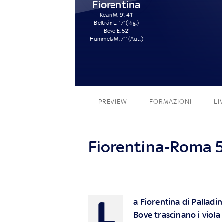
Fiorentina
Kean M. 9', 41'
Beltrán L. 17' (Rig.)
Bove E. 52'
Hummels M. 71' (Aut.)
PREVIEW
FORMAZIONI
LI
Fiorentina-Roma 5-
L
a Fiorentina di Palladin
Bove trascinano i viol