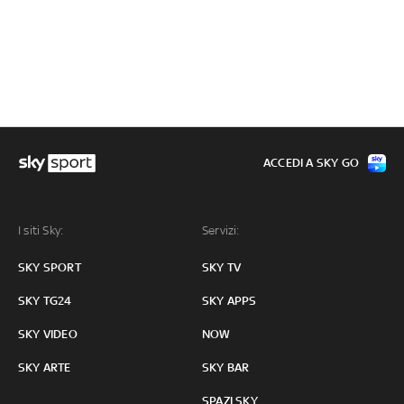
ACCEDI A SKY GO
I siti Sky:
Servizi:
SKY SPORT
SKY TV
SKY TG24
SKY APPS
SKY VIDEO
NOW
SKY ARTE
SKY BAR
SPAZI SKY