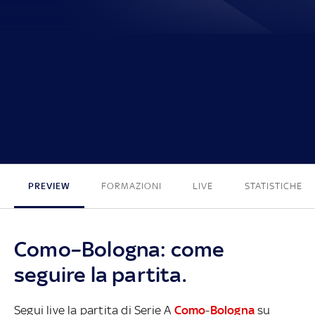
1 - 1
PREVIEW
FORMAZIONI
LIVE
STATISTICHE
Como–Bologna: come
seguire la partita.
Segui live la partita di Serie A
Como
-
Bologna
su