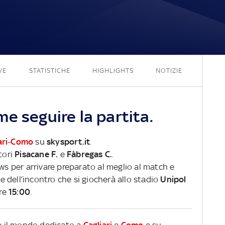
1 - 2
VE
STATISTICHE
HIGHLIGHTS
NOTIZIE
e seguire la partita.
ari
-
Como
su
skysport.it
.
tori
Pisacane F.
e
Fàbregas C.
.
ews per arrivare preparato al meglio al match e
ve dell’incontro che si giocherà allo stadio
Unipol
ore
15:00
.
re il mondo dedicato a
Cagliari
e
Como
e su