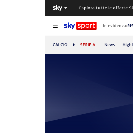
Esplora tutte le offerte S
In evidenza:
RI
CALCIO
SERIE A
News
High