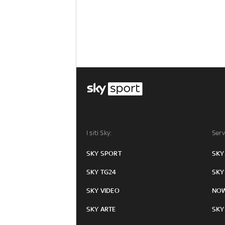
I siti Sky:
Serv
SKY SPORT
SKY
SKY TG24
SKY
SKY VIDEO
NO
SKY ARTE
SKY