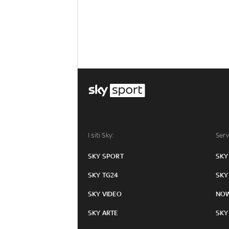
I siti Sky:
Serv
SKY SPORT
SKY
SKY TG24
SKY
SKY VIDEO
NO
SKY ARTE
SKY