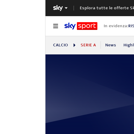
Esplora tutte le offerte S
In evidenza:
RI
CALCIO
SERIE A
News
High