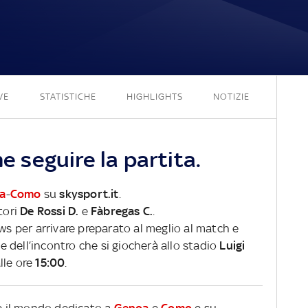
0 - 2
VE
STATISTICHE
HIGHLIGHTS
NOTIZIE
seguire la partita.
a
-
Como
su
skysport.it
.
tori
De Rossi D.
e
Fàbregas C.
.
ews per arrivare preparato al meglio al match e
ve dell’incontro che si giocherà allo stadio
Luigi
lle ore
15:00
.
re il mondo dedicato a
Genoa
e
Como
e su