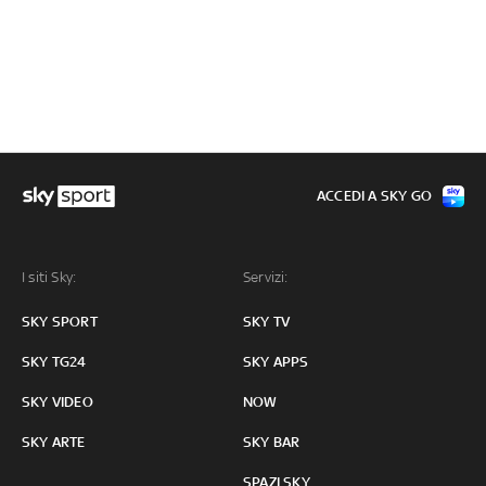
ACCEDI A SKY GO
I siti Sky:
Servizi:
SKY SPORT
SKY TV
SKY TG24
SKY APPS
SKY VIDEO
NOW
SKY ARTE
SKY BAR
SPAZI SKY