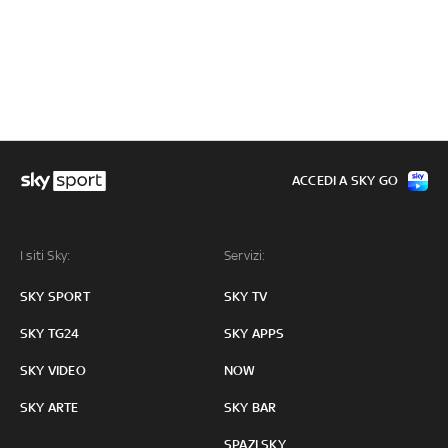
ACCEDI A SKY GO
I siti Sky:
Servizi:
SKY SPORT
SKY TV
SKY TG24
SKY APPS
SKY VIDEO
NOW
SKY ARTE
SKY BAR
SPAZI SKY