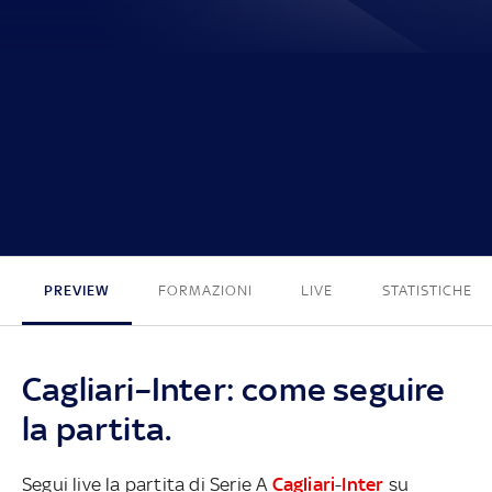
0 - 2
PREVIEW
FORMAZIONI
LIVE
STATISTICHE
Cagliari–Inter: come seguire
la partita.
Segui live la partita di Serie A
Cagliari
-
Inter
su