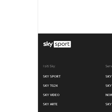
I siti Sky:
Serv
SKY SPORT
SKY
SKY TG24
SKY
SKY VIDEO
NO
SKY ARTE
SKY