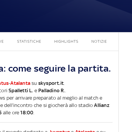
1 - 1
VE
STATISTICHE
HIGHLIGHTS
NOTIZIE
: come seguire la partita.
ntus
-
Atalanta
su
skysport.it
.
tori
Spalletti L.
e
Palladino R.
.
ews per arrivare preparato al meglio al match e
ve dell’incontro che si giocherà allo stadio
Allianz
5
alle ore
18:00
.
re il mondo dedicato a
Juventus
e
Atalanta
e su