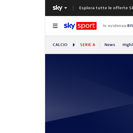
Esplora tutte le offerte S
In evidenza:
RI
CALCIO
SERIE A
News
High