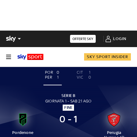
LOGIN
OFFERTE SKY
SKY SPORT INSIDER
POR
0
CIT
1
PER
1
VIC
0
SERIE B
GIORNATA 1 - SAB 21 AGO
FINE
0 - 1
Pordenone
Perugia