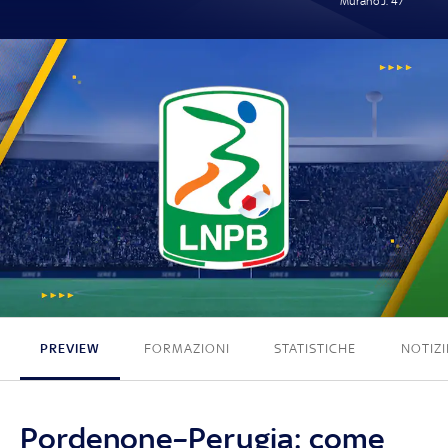
Murano J. 47'
0 - 1
PREVIEW
FORMAZIONI
STATISTICHE
NOTIZI
Pordenone–Perugia: come