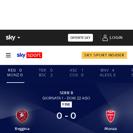
LOGIN
OFFERTE SKY
SKY SPORT INSIDER
REG
0
TER
0
ASC
1
BNV
4
MONZ
0
BSC
2
COS
0
ALESS
3
SERIE B
GIORNATA 1 - DOM 22 AGO
FINE
0 - 0
Reggina
Monza