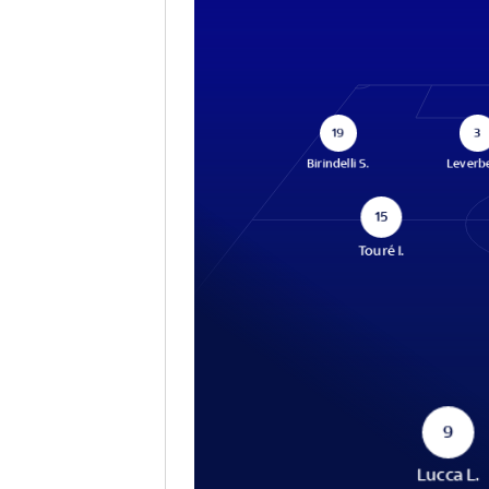
19
3
Birindelli S.
Leverb
15
Touré I.
9
Lucca L.