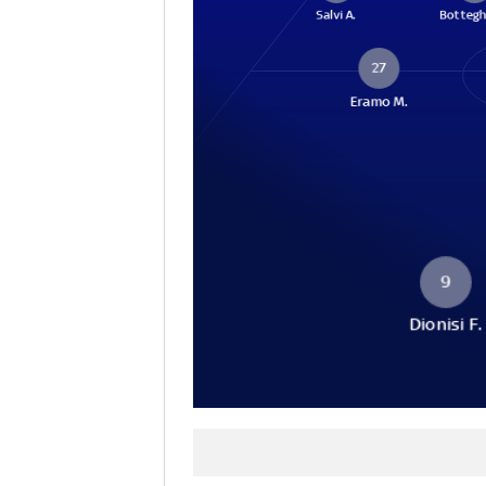
Salvi A.
Bottegh
27
Eramo M.
9
Dionisi F.