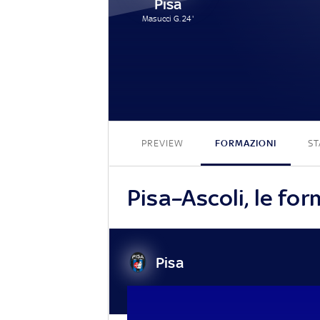
Pisa
Masucci G. 24'
PREVIEW
FORMAZIONI
ST
Pisa–Ascoli, le for
Pisa