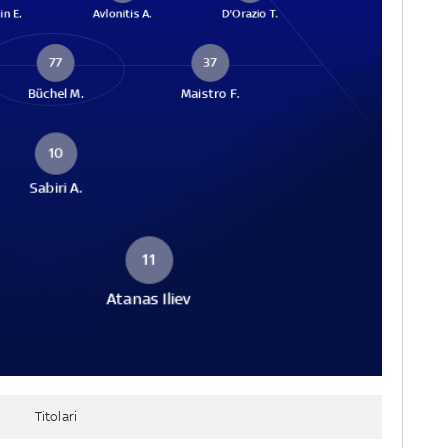
in E.
Avlonitis A.
D'Orazio T.
77
37
Büchel M.
Maistro F.
10
Sabiri A.
11
Atanas Iliev
Titolari