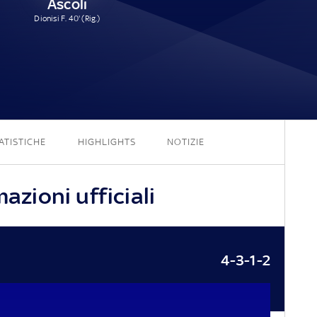
Ascoli
Dionisi F. 40' (Rig.)
1 - 1
ATISTICHE
HIGHLIGHTS
NOTIZIE
mazioni ufficiali
4-3-1-2