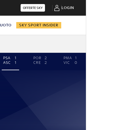
LOGIN
OFFERTE SKY
NUOTO
SKY SPORT INSIDER
PSA
1
POR
2
PMA
1
ASC
1
CRE
2
VIC
0