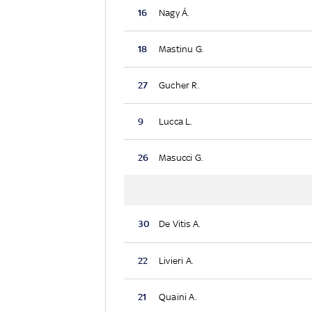
16
Nagy Á.
18
Mastinu G.
27
Gucher R.
9
Lucca L.
26
Masucci G.
30
De Vitis A.
22
Livieri A.
21
Quaini A.