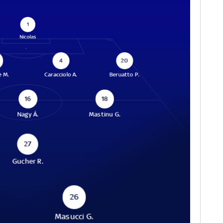
1
Nícolas
4
20
e M.
Caracciolo A.
Beruatto P.
16
18
Nagy Á.
Mastinu G.
27
Gucher R.
26
Masucci G.