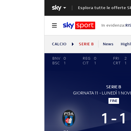
Esplora tutte le offerte S
In evidenza:
RI
CALCIO
SERIE B
News
High
BNV
0
REG
0
FRI
2
BSC
1
CIT
1
CRT
1
SERIE B
GIORNATA 11 - LUNEDÌ 1 NO
FINE
1 - 1