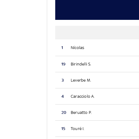
1
Nícolas
19
Birindelli S.
3
Leverbe M.
4
Caracciolo A.
20
Beruatto P.
15
Touré I.