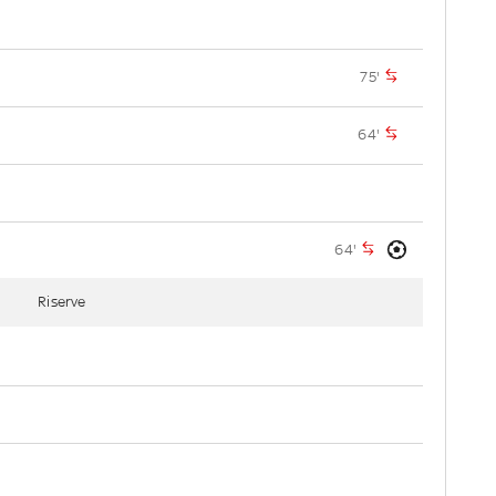
75'
64'
64'
Riserve