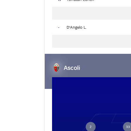
-
D'Angelo L.
Ascoli
2
33