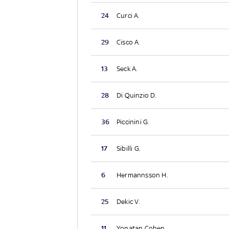
24
Curci A.
29
Cisco A.
13
Seck A.
28
Di Quinzio D.
36
Piccinini G.
17
Sibilli G.
6
Hermannsson H.
25
Dekic V.
11
Yonatan Cohen