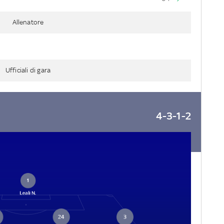
Allenatore
Ufficiali di gara
4-3-1-2
1
Leali N.
24
3