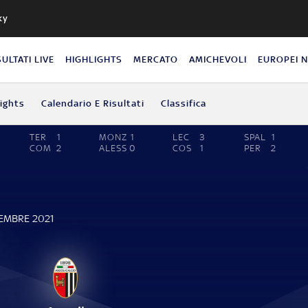
ky
SULTATI LIVE
HIGHLIGHTS
MERCATO
AMICHEVOLI
EUROPEI 
lights
Calendario E Risultati
Classifica
TER
1
MONZ
1
LEC
3
SPAL
1
COM
2
ALESS
0
COS
1
PER
2
VEMBRE 2021