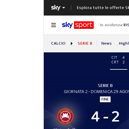
Esplora tutte le offerte S
In evidenza:
RI
CALCIO
SERIE B
News
High
CIT
4
CRT
2
SERIE B
GIORNATA 2 - DOMENICA 29 AGO
FINE
4 - 2