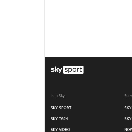
I siti Sky:
Serv
SKY SPORT
SKY
SKY TG24
SKY
SKY VIDEO
NO