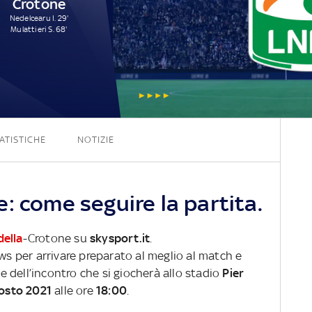
Crotone
Nedelcearu I. 29'
Mulattieri S. 68'
4 - 2
ATISTICHE
NOTIZIE
: come seguire la partita.
della
-Crotone su
skysport.it
.
ews per arrivare preparato al meglio al match e
ve dell’incontro che si giocherà allo stadio
Pier
osto 2021
alle ore
18:00
.