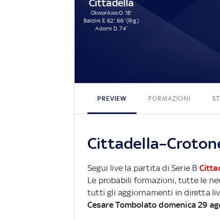
Cittadella
Okwonkwo O. 18'
Baldini E. 62', 66' (Rig.)
Adorni D. 74'
PREVIEW
FORMAZIONI
ST
Cittadella–Crotone
Segui live la partita di Serie B
Citta
Le probabili formazioni, tutte le n
tutti gli aggiornamenti in diretta li
Cesare Tombolato domenica 29 ag