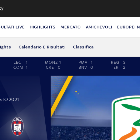
ky
SULTATI LIVE
HIGHLIGHTS
MERCATO
AMICHEVOLI
EUROPEI 
lights
Calendario E Risultati
Classifica
LEC
1
MONZ
1
PMA
1
REG
3
COM
1
CRE
0
BNV
0
TER
2
STO 2021