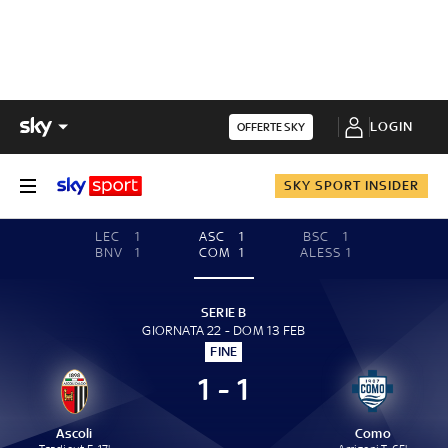
LOGIN
OFFERTE SKY
SKY SPORT INSIDER
LEC
1
ASC
1
BSC
1
BNV
1
COM
1
ALESS
1
SERIE B
GIORNATA 22 - DOM 13 FEB
FINE
1 - 1
Ascoli
Como