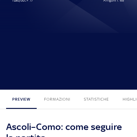
Tsadjout F. 17'
Arrigoni T. 65'
1 - 1
PREVIEW
FORMAZIONI
STATISTICHE
HIGHL
Ascoli–Como: come seguire