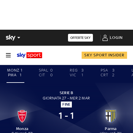
LOGIN
OFFERTE SKY
SKY SPORT INSIDER
MONZ
1
SPAL
0
REG
3
PSA
3
PMA
1
CIT
0
VIC
1
CRT
2
SERIE B
GIORNATA 27 - MER 2 MAR
FINE
1 - 1
Monza
Parma