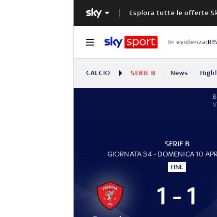
Esplora tutte le offerte S
In evidenza:
RI
CALCIO
SERIE B
News
High
V
SERIE B
GIORNATA 34 - DOMENICA 10 APR
FINE
1 - 1