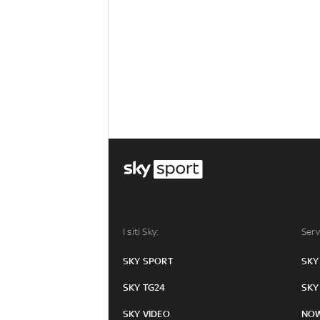
I siti Sky:
Serv
SKY SPORT
SKY
SKY TG24
SKY
SKY VIDEO
NO