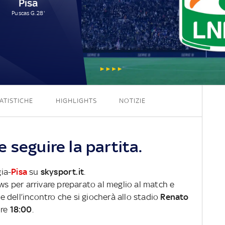
Pisa
Puscas G. 28'
1 - 1
ATISTICHE
HIGHLIGHTS
NOTIZIE
 seguire la partita.
gia-
Pisa
su
skysport.it
.
ews per arrivare preparato al meglio al match e
ve dell’incontro che si giocherà allo stadio
Renato
ore
18:00
.