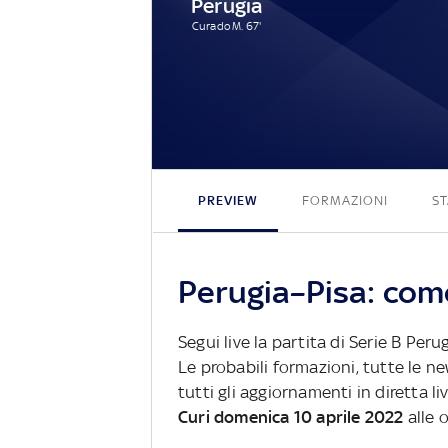
Perugia
Curado M. 67'
PREVIEW
FORMAZIONI
ST
Perugia–Pisa: come
Segui live la partita di Serie B Peru
Le probabili formazioni, tutte le n
tutti gli aggiornamenti in diretta li
Curi domenica 10 aprile 2022
alle 