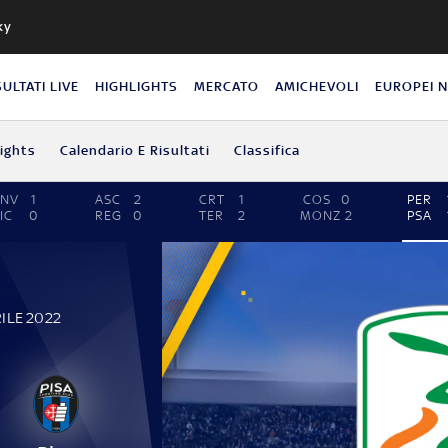
ky
SULTATI LIVE
HIGHLIGHTS
MERCATO
AMICHEVOLI
EUROPEI 
lights
Calendario E Risultati
Classifica
BNV
1
ASC
2
CRT
1
COS
0
PER
IC
0
REG
0
TER
2
MONZ
2
PSA
ILE 2022