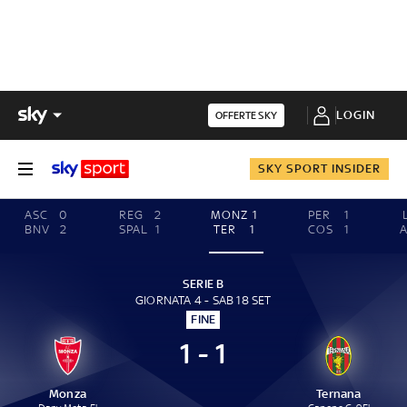
LOGIN
OFFERTE SKY
SKY SPORT INSIDER
ASC
0
REG
2
MONZ
1
PER
1
BNV
2
SPAL
1
TER
1
COS
1
A
SERIE B
GIORNATA 4 - SAB 18 SET
FINE
1 - 1
Monza
Ternana