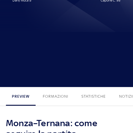
Dany Mota 5'
Capone C. 95'
1 - 1
PREVIEW
FORMAZIONI
STATISTICHE
NOTIZI
Monza–Ternana: come