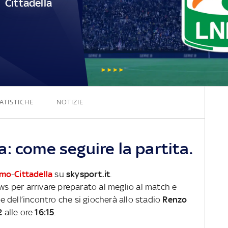
Cittadella
0 - 0
ATISTICHE
NOTIZIE
: come seguire la partita.
rmo
-
Cittadella
su
skysport.it
.
ews per arrivare preparato al meglio al match e
ve dell’incontro che si giocherà allo stadio
Renzo
2
alle ore
16:15
.