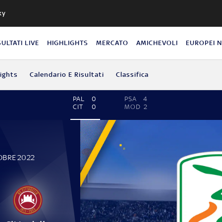
ky
SULTATI LIVE
HIGHLIGHTS
MERCATO
AMICHEVOLI
EUROPEI 
lights
Calendario E Risultati
Classifica
PAL
0
PSA
4
CIT
0
MOD
2
OBRE 2022