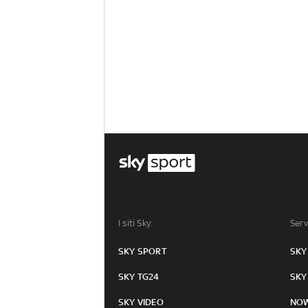
I siti Sky:
Serv
SKY SPORT
SKY
SKY TG24
SKY
SKY VIDEO
NO