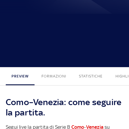
1 - 0
PREVIEW
FORMAZIONI
STATISTICHE
HIGHL
Como–Venezia: come seguire
la partita.
Segui live la partita di Serie B
Como
-
Venezia
su