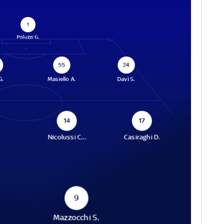
1
Poluzzi G.
55
24
G.
Masiello A.
Davì S.
14
17
Nicolussi C...
Casiraghi D.
9
Mazzocchi S.