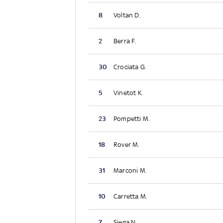
8
Voltan D.
2
Berra F.
30
Crociata G.
5
Vinetot K.
23
Pompetti M.
18
Rover M.
31
Marconi M.
10
Carretta M.
7
Siega N.