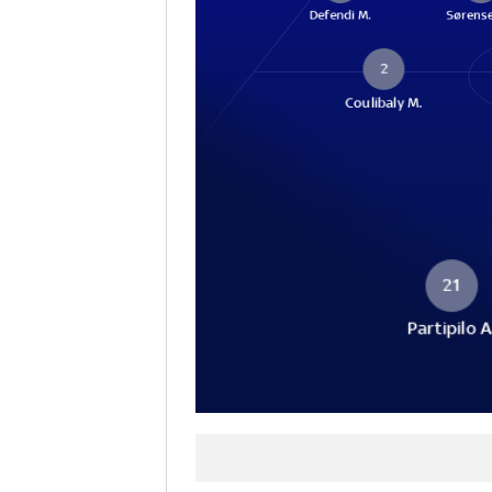
Defendi M.
Sørense
2
Coulibaly M.
21
Partipilo A