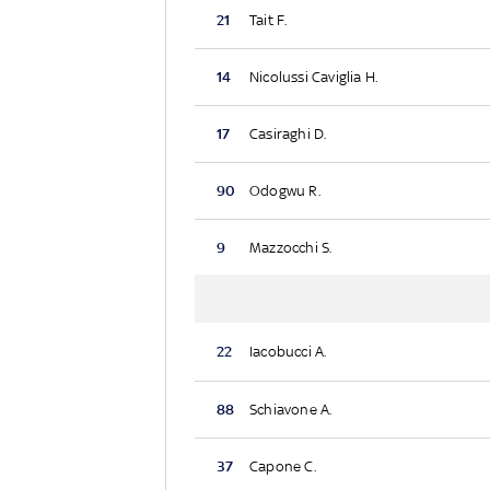
21
Tait F.
14
Nicolussi Caviglia H.
17
Casiraghi D.
90
Odogwu R.
9
Mazzocchi S.
22
Iacobucci A.
88
Schiavone A.
37
Capone C.