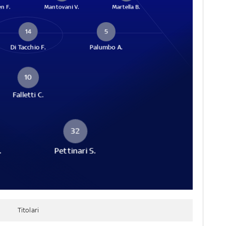
n F.
Mantovani V.
Martella B.
14
5
Di Tacchio F.
Palumbo A.
10
Falletti C.
32
.
Pettinari S.
Titolari