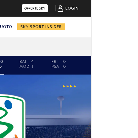
LOGIN
OFFERTE SKY
NUOTO
SKY SPORT INSIDER
0
BAI
4
FRI
0
0
MOD
1
PSA
0