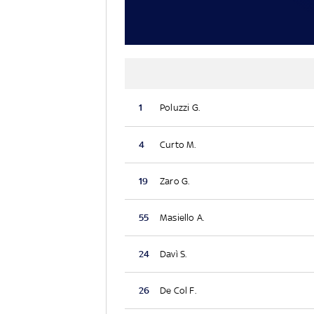
1
Poluzzi G.
4
Curto M.
19
Zaro G.
55
Masiello A.
24
Davì S.
26
De Col F.