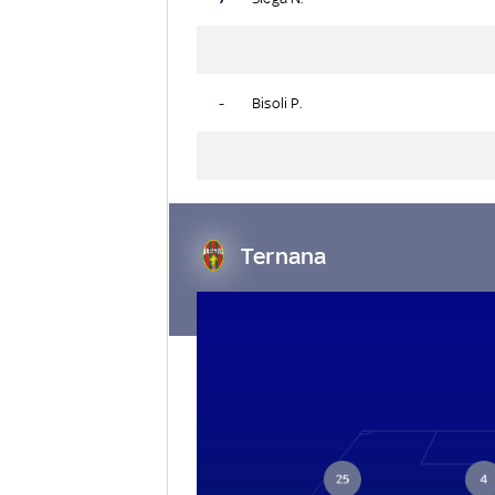
-
Bisoli P.
Ternana
25
4