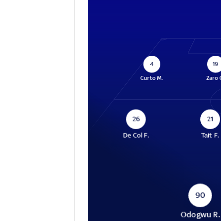
4
19
Curto M.
Zaro 
26
21
De Col F.
Tait F.
90
Odogwu R.