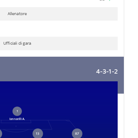
Allenatore
Ufficiali di gara
4-3-1-2
1
Iannarilli A.
13
87