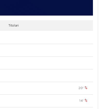
Titolari
20'
14'