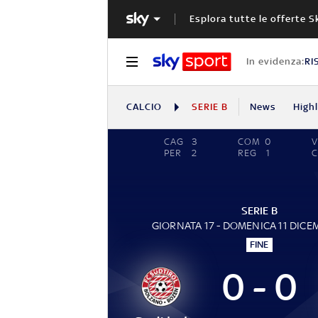
Esplora tutte le offerte S
In evidenza:
RI
CALCIO
SERIE B
News
High
CAG
3
COM
0
V
PER
2
REG
1
SERIE B
GIORNATA 17 - DOMENICA 11 DICE
FINE
0 - 0