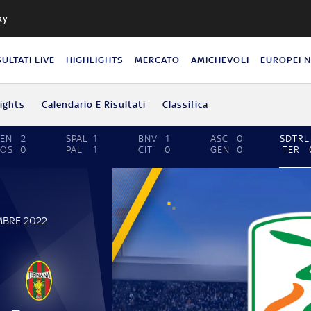
ky
SULTATI LIVE
HIGHLIGHTS
MERCATO
AMICHEVOLI
EUROPEI 
lights
Calendario E Risultati
Classifica
EN
2
SPAL
1
BNV
1
ASC
0
SDTRL
COS
0
PAL
1
CIT
0
GEN
0
TER
MBRE 2022