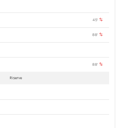
45'
88'
88'
Riserve