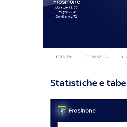
Frosinone
Mulattieri S. 38'
Insigne R. 54'
Garritano L. 72'
PREVIEW
FORMAZIONI
LI
Statistiche e tabe
Frosinone