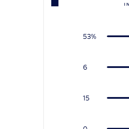
I 
53%
6
15
0