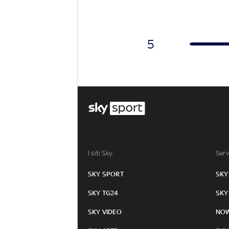
5
I siti Sky:
Serv
SKY SPORT
SKY
SKY TG24
SKY
SKY VIDEO
NO