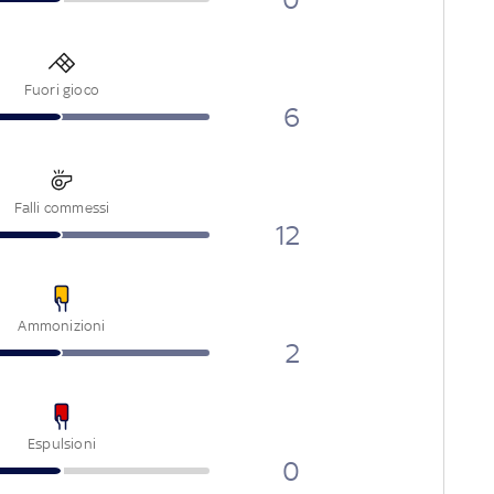
Fuori gioco
6
Falli commessi
12
Ammonizioni
2
Espulsioni
0