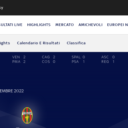
ky
SULTATI LIVE
HIGHLIGHTS
MERCATO
AMICHEVOLI
EUROPEI 
lights
Calendario E Risultati
Classifica
VEN
2
CAG
2
SPAL
0
ASC
0
PMA
2
COS
0
PSA
1
REG
1
CEMBRE 2022