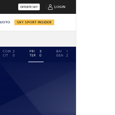
LOGIN
OFFERTE SKY
NUOTO
SKY SPORT INSIDER
COM
2
FRI
3
BAI
1
CIT
0
TER
0
GEN
2