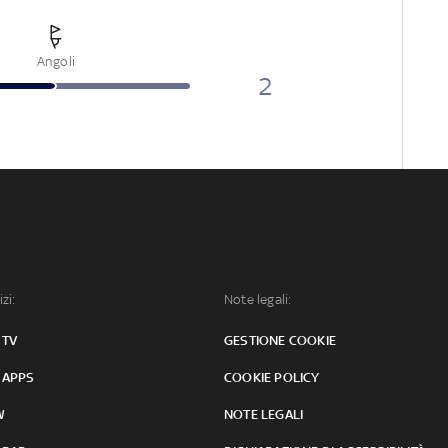
Angoli
2
izi:
Note legali:
 TV
GESTIONE COOKIE
 APPS
COOKIE POLICY
W
NOTE LEGALI