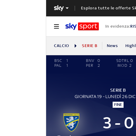
Esplora tutte le offerte S
In evidenza:
RI
CALCIO
SERIE B
News
High
BSC
1
BNV
0
SDTRL
0
PAL
1
PER
2
MOD
2
SERIE B
GIORNATA 19 - LUNEDÌ 26 DI
FINE
3 - 0