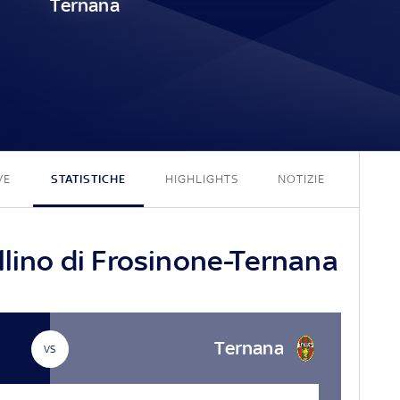
Ternana
3 - 0
VE
STATISTICHE
HIGHLIGHTS
NOTIZIE
llino di Frosinone-Ternana
Ternana
VS