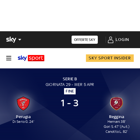
LOGIN
OFFERTE SKY
SKY SPORT INSIDER
SERIE B
GIORNATA 29 - MER 5 APR
FINE
1 - 3
Perugia
Reggina
Di Serio G. 24'
Hernani 38'
Gori S. 47' (Aut.)
Canotto L. 82'