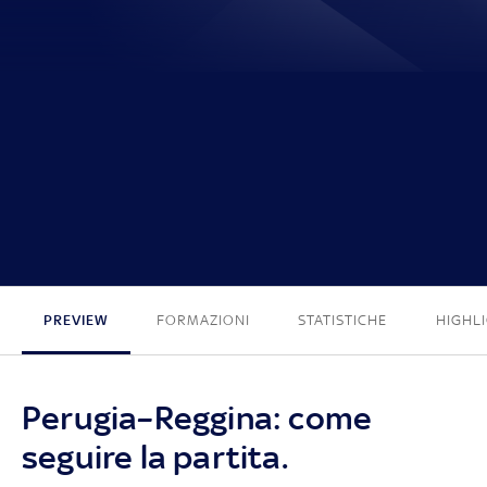
1 - 3
PREVIEW
FORMAZIONI
STATISTICHE
HIGHL
Perugia–Reggina: come
seguire la partita.