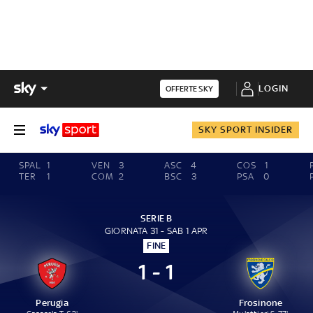
LOGIN
OFFERTE SKY
SKY SPORT INSIDER
SPAL
1
VEN
3
ASC
4
COS
1
TER
1
COM
2
BSC
3
PSA
0
SERIE B
GIORNATA 31 - SAB 1 APR
FINE
1 - 1
Perugia
Frosinone