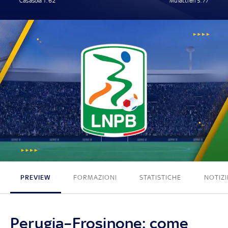
Casasola T. 62'
Mulattieri S. 77'
1 - 1
PREVIEW
FORMAZIONI
STATISTICHE
NOTIZI
Perugia–Frosinone: come