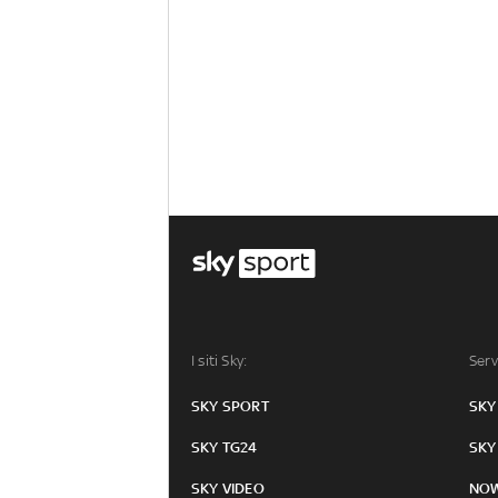
I siti Sky:
Serv
SKY SPORT
SKY
SKY TG24
SKY
SKY VIDEO
NO