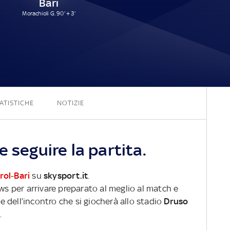
Bari
Morachioli G. 90' + 3'
0 - 1
ATISTICHE
NOTIZIE
e seguire la partita.
rol
-
Bari
su
skysport.it
.
ews per arrivare preparato al meglio al match e
ve dell’incontro che si giocherà allo stadio
Druso
0
.