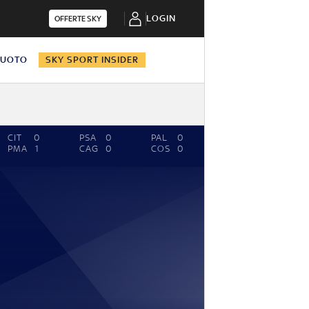
LOGIN
OFFERTE SKY
NUOTO
SKY SPORT INSIDER
CIT
0
PSA
0
PAL
0
PMA
1
CAG
0
COS
0