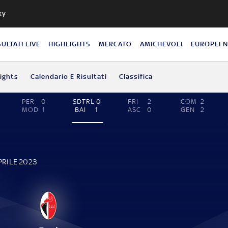
ky
SULTATI LIVE
HIGHLIGHTS
MERCATO
AMICHEVOLI
EUROPEI 
lights
Calendario E Risultati
Classifica
PER
0
SDTRL
0
FRI
2
COM
2
MOD
1
BAI
1
ASC
0
GEN
2
PRILE 2023