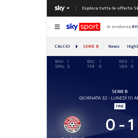
Esplora tutte le offerte S
In evidenza:
RI
CALCIO
SERIE B
News
High
BNV
1
BSC
1
REG
1
SPAL
3
TER
0
VEN
0
SERIE B
GIORNATA 32 - LUNEDÌ 10 A
FINE
0 - 1