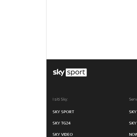
I siti Sky:
Serv
SKY SPORT
SKY
SKY TG24
SKY
SKY VIDEO
NO