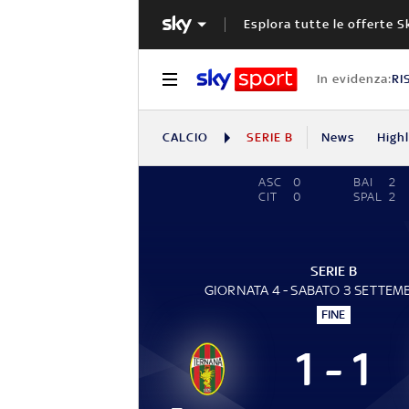
Esplora tutte le offerte S
In evidenza:
RI
CALCIO
SERIE B
News
High
ASC
0
BAI
2
CIT
0
SPAL
2
SERIE B
GIORNATA 4 - SABATO 3 SETTEM
FINE
1 - 1