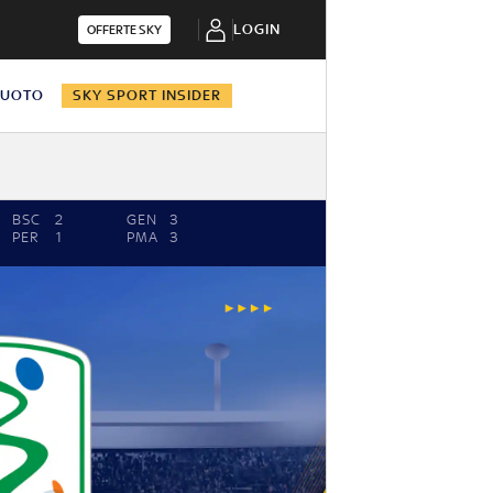
LOGIN
OFFERTE SKY
NUOTO
SKY SPORT INSIDER
BSC
2
GEN
3
PER
1
PMA
3