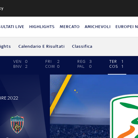
ky
SULTATI LIVE
HIGHLIGHTS
MERCATO
AMICHEVOLI
EUROPEI 
lights
Calendario E Risultati
Classifica
VEN
0
FRI
2
REG
3
TER
1
BNV
2
COM
0
PAL
0
COS
1
BRE 2022