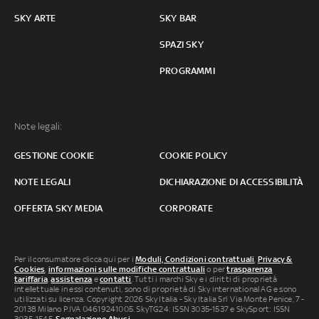
SKY ARTE
SKY BAR
SPAZI SKY
PROGRAMMI
Note legali:
GESTIONE COOKIE
COOKIE POLICY
NOTE LEGALI
DICHIARAZIONE DI ACCESSIBILITÀ
OFFERTA SKY MEDIA
CORPORATE
Per il consumatore clicca qui per i
Moduli, Condizioni contrattuali
,
Privacy &
Cookies
,
informazioni sulle modifiche contrattuali
o per
trasparenza
tariffaria
,
assistenza
e
contatti
. Tutti i marchi Sky e i diritti di proprietà
intellettuale in essi contenuti, sono di proprietà di Sky international AG e sono
utilizzati su licenza. Copyright 2026 Sky Italia - Sky Italia Srl Via Monte Penice, 7 -
20138 Milano P.IVA 04619241005. SkyTG24: ISSN 3035-1537 e SkySport: ISSN
3035-1545.
Segnalazione Abusi