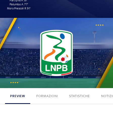
Partipilo A. 57'
Palumbo A. 77'
Moro Prescoli R. 91'
3 - 0
PREVIEW
FORMAZIONI
STATISTICHE
NOTIZI