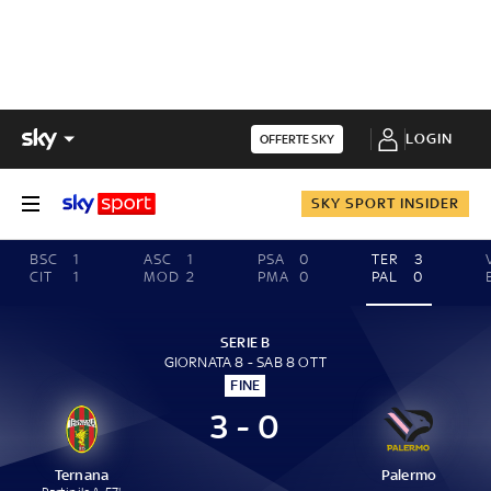
LOGIN
OFFERTE SKY
SKY SPORT INSIDER
BSC
1
ASC
1
PSA
0
TER
3
CIT
1
MOD
2
PMA
0
PAL
0
SERIE B
GIORNATA 8 - SAB 8 OTT
FINE
3 - 0
Ternana
Palermo