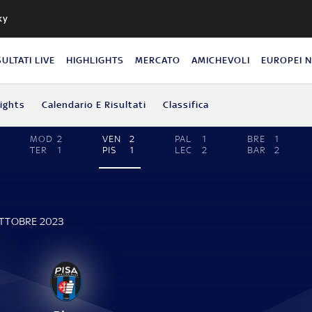
ky
SULTATI LIVE
HIGHLIGHTS
MERCATO
AMICHEVOLI
EUROPEI 
lights
Calendario E Risultati
Classifica
MOD
2
VEN
2
PAL
1
BRE
1
TER
1
PIS
1
LEC
2
BAR
2
OTTOBRE 2023