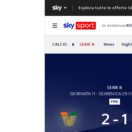
Esplora tutte le offerte S
In evidenza:
RI
CALCIO
SERIE B
News
High
SERIE B
GIORNATA 11 - DOMENICA 29 
FINE
2 - 1