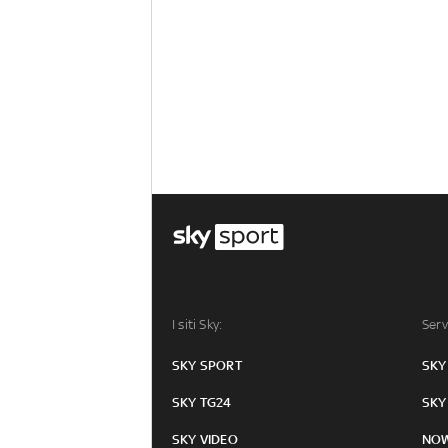
I siti Sky:
Serv
SKY SPORT
SKY
SKY TG24
SKY
SKY VIDEO
NO