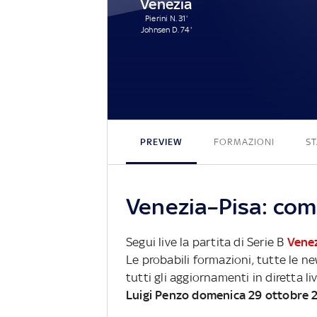
Venezia
Pierini N. 31'
Johnsen D. 74'
PREVIEW
FORMAZIONI
ST
Venezia–Pisa: come
Segui live la partita di Serie B
Vene
Le probabili formazioni, tutte le n
tutti gli aggiornamenti in diretta li
Luigi Penzo domenica 29 ottobre 