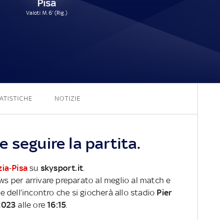
Pisa
Valoti M. 6' (Rig.)
2 - 1
ATISTICHE
NOTIZIE
 seguire la partita.
zia
-
Pisa
su
skysport.it
.
ews per arrivare preparato al meglio al match e
ve dell’incontro che si giocherà allo stadio
Pier
2023
alle ore
16:15
.