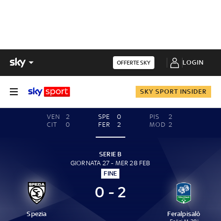
LOGIN
OFFERTE SKY
SKY SPORT INSIDER
VEN
2
SPE
0
PIS
2
CIT
0
FER
2
MOD
2
SERIE B
GIORNATA 27 - MER 28 FEB
FINE
0 - 2
Spezia
Feralpisalò