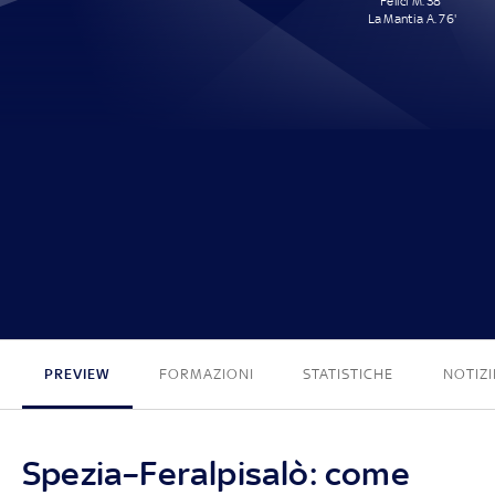
Felici M. 38'
La Mantia A. 76'
0 - 2
PREVIEW
FORMAZIONI
STATISTICHE
NOTIZI
Spezia–Feralpisalò: come