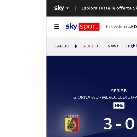
Esplora tutte le offerte S
In evidenza:
RI
CALCIO
SERIE B
News
High
SERIE B
GIORNATA 3 - MERCOLEDÌ 30
FINE
3 - 0