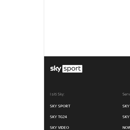
I siti Sky:
Serv
SKY SPORT
SKY
SKY TG24
SKY
SKY VIDEO
NO