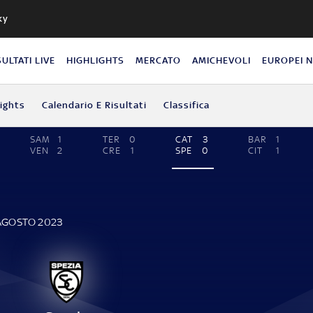
ky
SULTATI LIVE
HIGHLIGHTS
MERCATO
AMICHEVOLI
EUROPEI 
lights
Calendario E Risultati
Classifica
SAM
1
TER
0
CAT
3
BAR
1
VEN
2
CRE
1
SPE
0
CIT
1
 AGOSTO 2023