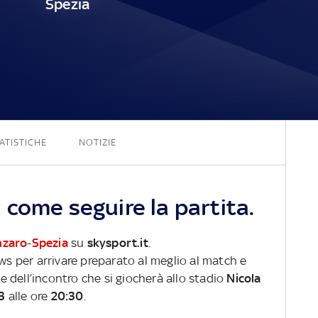
Spezia
3 - 0
ATISTICHE
NOTIZIE
come seguire la partita.
nzaro
-
Spezia
su
skysport.it
.
ews per arrivare preparato al meglio al match e
ve dell’incontro che si giocherà allo stadio
Nicola
3
alle ore
20:30
.