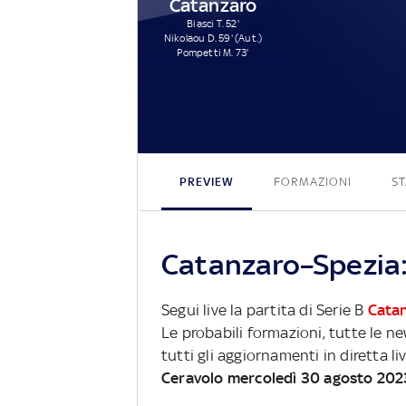
Catanzaro
Biasci T. 52'
Nikolaou D. 59' (Aut.)
Pompetti M. 73'
PREVIEW
FORMAZIONI
ST
Catanzaro–Spezia: 
Segui live la partita di Serie B
Cata
Le probabili formazioni, tutte le n
tutti gli aggiornamenti in diretta li
Ceravolo mercoledì 30 agosto 202