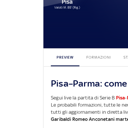
Pisa
Valoti M. 85' (Rig.)
PREVIEW
FORMAZIONI
ST
Pisa–Parma: come s
Segui live la partita di Serie B
Pisa
-
Le probabili formazioni, tutte le n
tutti gli aggiornamenti in diretta li
Garibaldi Romeo Anconetani mart