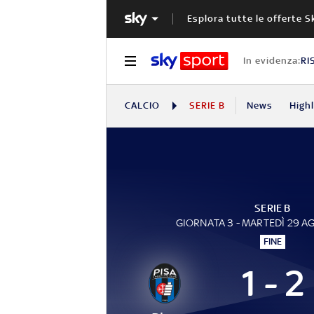
Esplora tutte le offerte S
In evidenza:
RI
CALCIO
SERIE B
News
High
SERIE B
GIORNATA 3 - MARTEDÌ 29 
FINE
1 - 2