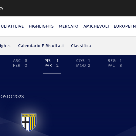
ky
SULTATI LIVE
HIGHLIGHTS
MERCATO
AMICHEVOLI
EUROPEI 
lights
Calendario E Risultati
Classifica
ASC
3
PIS
1
COS
1
REG
1
FER
0
PAR
2
MOD
2
PAL
3
AGOSTO 2023