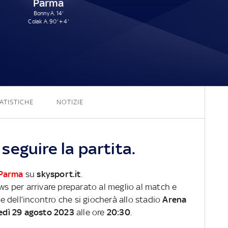
Parma
Bonny A. 14'
Colak A. 90' + 4'
1 - 2
ATISTICHE
NOTIZIE
eguire la partita.
Parma
su
skysport.it
.
ews per arrivare preparato al meglio al match e
ve dell’incontro che si giocherà allo stadio
Arena
edì 29 agosto 2023
alle ore
20:30
.