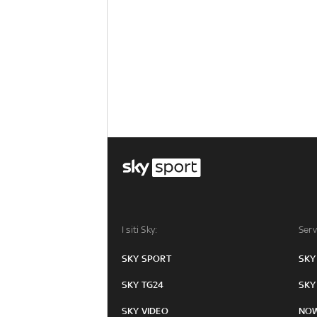
I siti Sky:
Serv
SKY SPORT
SKY
SKY TG24
SKY
SKY VIDEO
NO