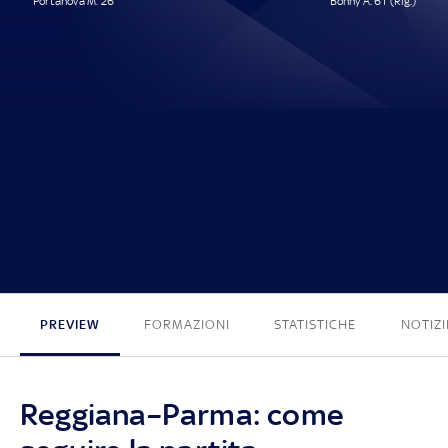
Portanova M. 26'
Bonny A. 61' (Rig.)
1 - 1
PREVIEW
FORMAZIONI
STATISTICHE
NOTIZI
Reggiana–Parma: come