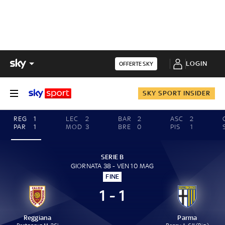
LOGIN
OFFERTE SKY
SKY SPORT INSIDER
REG
1
LEC
2
BAR
2
ASC
2
PAR
1
MOD
3
BRE
0
PIS
1
SERIE B
GIORNATA 38 - VEN 10 MAG
FINE
1 - 1
Reggiana
Parma