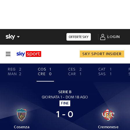
LOGIN
OFFERTE SKY
SKY SPORT INSIDER
REG
2
COS
1
CES
2
CAT
1
MAN
2
CRE
0
CAR
1
SAS
1
SERIE B
GIORNATA 1 - DOM 18 AGO
FINE
1 - 0
Cosenza
Cremonese