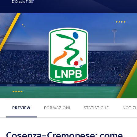
D'Orazio T. 30'
1 - 0
PREVIEW
FORMAZIONI
STATISTICHE
NOTIZI
Cosenza–Cremonese: come