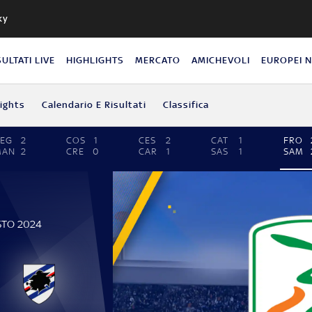
ky
SULTATI LIVE
HIGHLIGHTS
MERCATO
AMICHEVOLI
EUROPEI 
lights
Calendario E Risultati
Classifica
EG
2
COS
1
CES
2
CAT
1
FRO
MAN
2
CRE
0
CAR
1
SAS
1
SAM
STO 2024