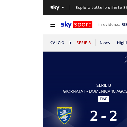
Esplora tutte le offerte S
In evidenza:
RI
CALCIO
SERIE B
News
High
R
SERIE B
GIORNATA 1 - DOMENICA 18 AGO
FINE
2 - 2