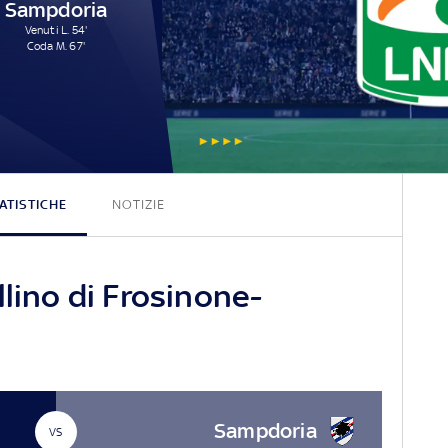
Sampdoria
Venuti L. 54'
Coda M. 67'
2 - 2
ATISTICHE
NOTIZIE
llino di Frosinone-
Sampdoria
VS