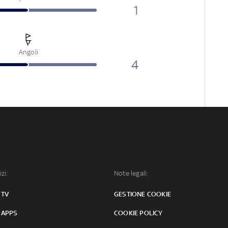
1
Angoli
4
izi:
Note legali:
 TV
GESTIONE COOKIE
 APPS
COOKIE POLICY