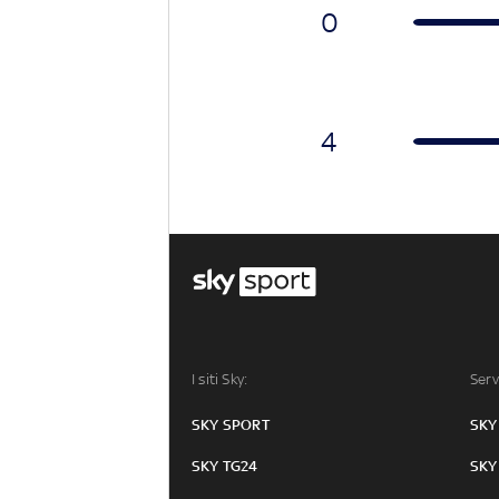
0
4
I siti Sky:
Serv
SKY SPORT
SKY
SKY TG24
SKY