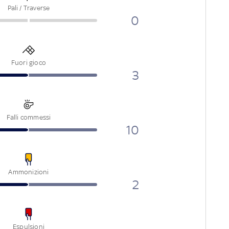
Pali / Traverse
0
Fuori gioco
3
Falli commessi
10
Ammonizioni
2
Espulsioni