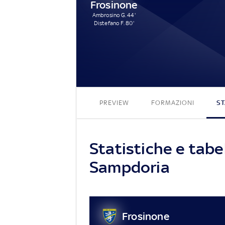
Frosinone
Ambrosino G. 44'
Distefano F. 80'
PREVIEW
FORMAZIONI
ST
Statistiche e tabe
Sampdoria
Frosinone