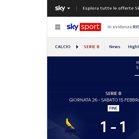
Esplora tutte le offerte S
In evidenza:
RI
CALCIO
SERIE B
News
High
S
SERIE B
GIORNATA 26 - SABATO 15 FEBBR
FINE
1 - 1