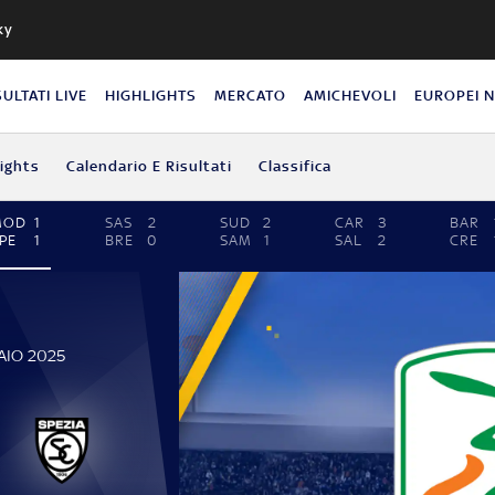
ky
SULTATI LIVE
HIGHLIGHTS
MERCATO
AMICHEVOLI
EUROPEI 
lights
Calendario E Risultati
Classifica
MOD
1
SAS
2
SUD
2
CAR
3
BAR
PE
1
BRE
0
SAM
1
SAL
2
CRE
AIO 2025