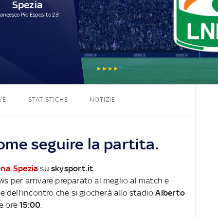
Spezia
rancesco Pio Esposito 23'
1 - 1
VE
STATISTICHE
NOTIZIE
me seguire la partita.
na
-
Spezia
su
skysport.it
.
ews per arrivare preparato al meglio al match e
ve dell’incontro che si giocherà allo stadio
Alberto
le ore
15:00
.