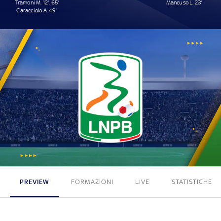
Tramoni M. 12', 65'
Mancuso L. 23'
Caracciolo A. 49'
3 - 1
PREVIEW
FORMAZIONI
LIVE
STATISTICHE