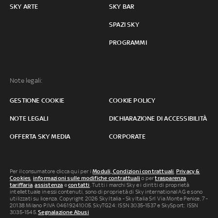
SKY ARTE
SKY BAR
SPAZI SKY
PROGRAMMI
Note legali:
GESTIONE COOKIE
COOKIE POLICY
NOTE LEGALI
DICHIARAZIONE DI ACCESSIBILITÀ
OFFERTA SKY MEDIA
CORPORATE
Per il consumatore clicca qui per i
Moduli, Condizioni contrattuali
,
Privacy &
Cookies
,
informazioni sulle modifiche contrattuali
o per
trasparenza
tariffaria
,
assistenza
e
contatti
. Tutti i marchi Sky e i diritti di proprietà
intellettuale in essi contenuti, sono di proprietà di Sky international AG e sono
utilizzati su licenza. Copyright 2026 Sky Italia - Sky Italia Srl Via Monte Penice, 7 -
20138 Milano P.IVA 04619241005. SkyTG24: ISSN 3035-1537 e SkySport: ISSN
3035-1545.
Segnalazione Abusi