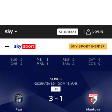
LOGIN
OFFERTE SKY
SKY SPORT INSIDER
SUD
2
PIS
3
REG
2
CAT
4
CAR
2
MAN
1
SAM
2
COS
0
SERIE B
GIORNATA 30 - DOM 16 MAR
FINE
3 - 1
Pisa
Mantova