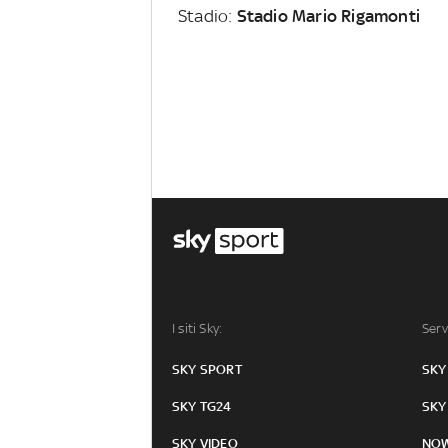
Stadio:
Stadio Mario Rigamonti
I siti Sky:
Serv
SKY SPORT
SKY
SKY TG24
SKY
SKY VIDEO
NO