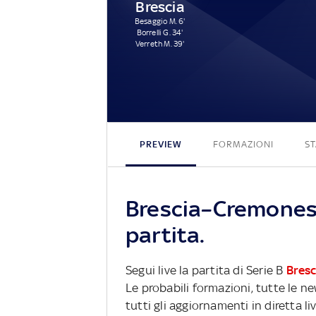
Brescia
Besaggio M. 6'
Borrelli G. 34'
Verreth M. 39'
PREVIEW
FORMAZIONI
ST
Brescia–Cremonese
partita.
Segui live la partita di Serie B
Bresc
Le probabili formazioni, tutte le n
tutti gli aggiornamenti in diretta li