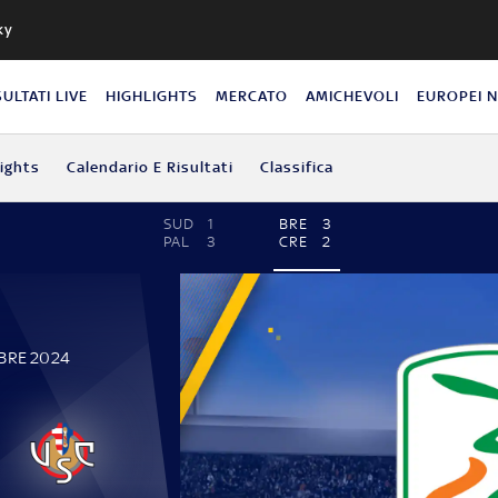
ky
SULTATI LIVE
HIGHLIGHTS
MERCATO
AMICHEVOLI
EUROPEI 
lights
Calendario E Risultati
Classifica
SUD
1
BRE
3
PAL
3
CRE
2
BRE 2024