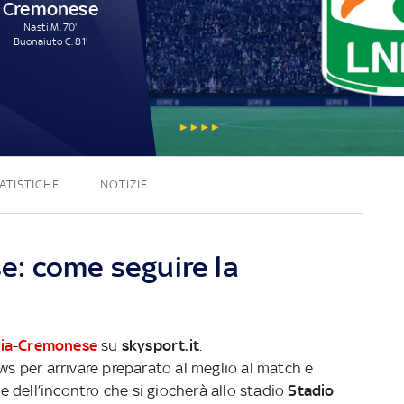
Cremonese
Nasti M. 70'
Buonaiuto C. 81'
3 - 2
ATISTICHE
NOTIZIE
: come seguire la
ia
-
Cremonese
su
skysport.it
.
ews per arrivare preparato al meglio al match e
ve dell’incontro che si giocherà allo stadio
Stadio