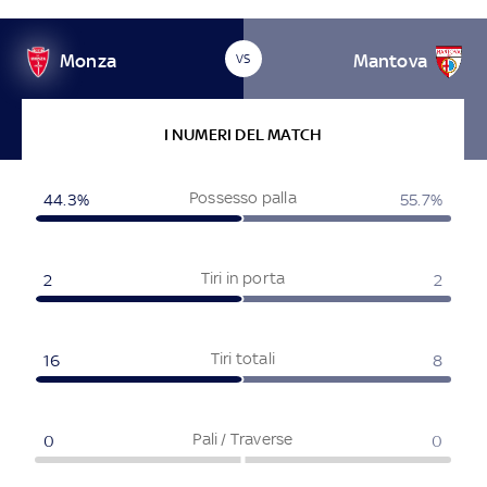
Monza
Mantova
VS
I NUMERI DEL MATCH
Possesso palla
44.3
%
55.7
%
Tiri in porta
2
2
Tiri totali
16
8
Pali / Traverse
0
0