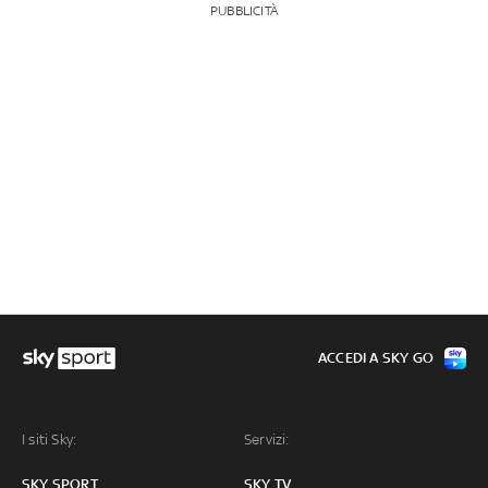
PUBBLICITÀ
ACCEDI A SKY GO
I siti Sky:
Servizi:
SKY SPORT
SKY TV