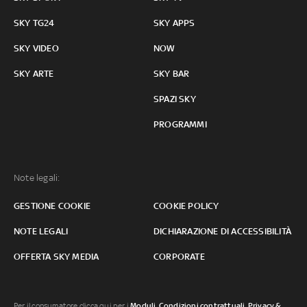
SKY TG24
SKY APPS
SKY VIDEO
NOW
SKY ARTE
SKY BAR
SPAZI SKY
PROGRAMMI
Note legali:
GESTIONE COOKIE
COOKIE POLICY
NOTE LEGALI
DICHIARAZIONE DI ACCESSIBILITÀ
OFFERTA SKY MEDIA
CORPORATE
Per il consumatore clicca qui per i
Moduli, Condizioni contrattuali
,
Privacy &