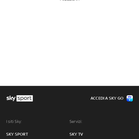
ACCEDI A SKY GO
I siti Sky:
Servizi:
SKY SPORT
SKY TV