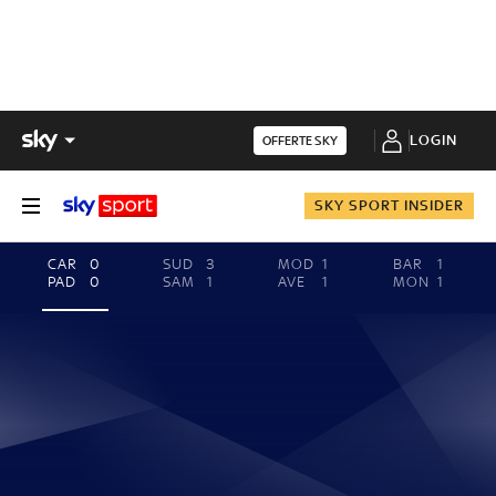
LOGIN
OFFERTE SKY
SKY SPORT INSIDER
CAR
0
SUD
3
MOD
1
BAR
1
PAD
0
SAM
1
AVE
1
MON
1