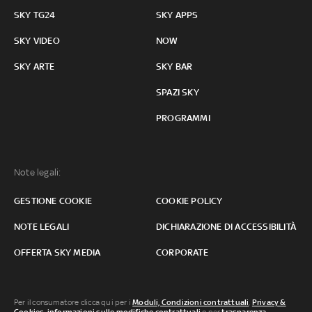
SKY TG24
SKY APPS
SKY VIDEO
NOW
SKY ARTE
SKY BAR
SPAZI SKY
PROGRAMMI
Note legali:
GESTIONE COOKIE
COOKIE POLICY
NOTE LEGALI
DICHIARAZIONE DI ACCESSIBILITÀ
OFFERTA SKY MEDIA
CORPORATE
Per il consumatore clicca qui per i
Moduli, Condizioni contrattuali
,
Privacy &
Cookies
,
informazioni sulle modifiche contrattuali
o per
trasparenza